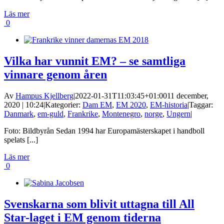
Läs mer
0
Vilka har vunnit EM? – se samtliga
vinnare genom åren
Av
Hampus Kjellberg
|
2022-01-31T11:03:45+01:00
11 december,
2020 | 10:24
|
Kategorier:
Dam EM
,
EM 2020
,
EM-historia
|
Taggar:
Danmark
,
em-guld
,
Frankrike
,
Montenegro
,
norge
,
Ungern
|
Foto: Bildbyrån Sedan 1994 har Europamästerskapet i handboll
spelats [...]
Läs mer
0
Svenskarna som blivit uttagna till All
Star-laget i EM genom tiderna