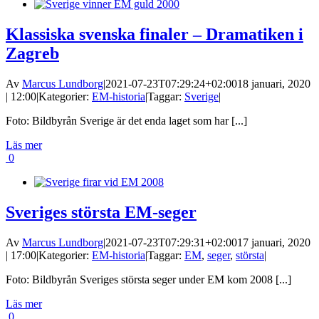
Klassiska svenska finaler – Dramatiken i
Zagreb
Av
Marcus Lundborg
|
2021-07-23T07:29:24+02:00
18 januari, 2020
| 12:00
|
Kategorier:
EM-historia
|
Taggar:
Sverige
|
Foto: Bildbyrån Sverige är det enda laget som har [...]
Läs mer
0
Sveriges största EM-seger
Av
Marcus Lundborg
|
2021-07-23T07:29:31+02:00
17 januari, 2020
| 17:00
|
Kategorier:
EM-historia
|
Taggar:
EM
,
seger
,
största
|
Foto: Bildbyrån Sveriges största seger under EM kom 2008 [...]
Läs mer
0