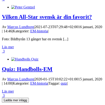
Vilken All-Star svensk är din favorit?
Av
Marcus Lundborg
|
2021-07-23T07:29:48+02:00
16 januari, 2020
| 14:46
|
Kategorier:
EM-historia
|
Foto: Bildbyrån 13 gånger har en svensk [...]
Läs mer
3
Quiz: Handbolls-EM
Av
Marcus Lundborg
|
2020-01-15T10:02:22+01:00
15 januari, 2020
| 14:00
|
Kategorier:
EM-historia
|
Taggar:
quiz
|
Läs mer
3
Ladda mer inlägg