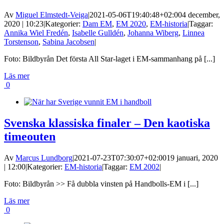
Av
Miguel Elmstedt-Veiga
|
2021-05-06T19:40:48+02:00
4 december,
2020 | 10:23
|
Kategorier:
Dam EM
,
EM 2020
,
EM-historia
|
Taggar:
Annika Wiel Fredén
,
Isabelle Gulldén
,
Johanna Wiberg
,
Linnea
Torstenson
,
Sabina Jacobsen
|
Foto: Bildbyrån Det första All Star-laget i EM-sammanhang på [...]
Läs mer
0
Svenska klassiska finaler – Den kaotiska
timeouten
Av
Marcus Lundborg
|
2021-07-23T07:30:07+02:00
19 januari, 2020
| 12:00
|
Kategorier:
EM-historia
|
Taggar:
EM 2002
|
Foto: Bildbyrån >> Få dubbla vinsten på Handbolls-EM i [...]
Läs mer
0