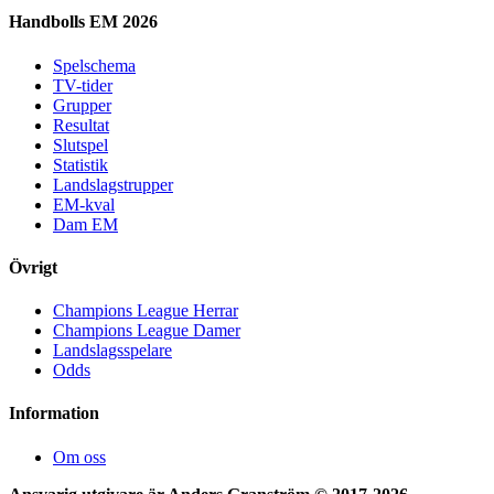
Handbolls EM 2026
Spelschema
TV-tider
Grupper
Resultat
Slutspel
Statistik
Landslagstrupper
EM-kval
Dam EM
Övrigt
Champions League Herrar
Champions League Damer
Landslagsspelare
Odds
Information
Om oss