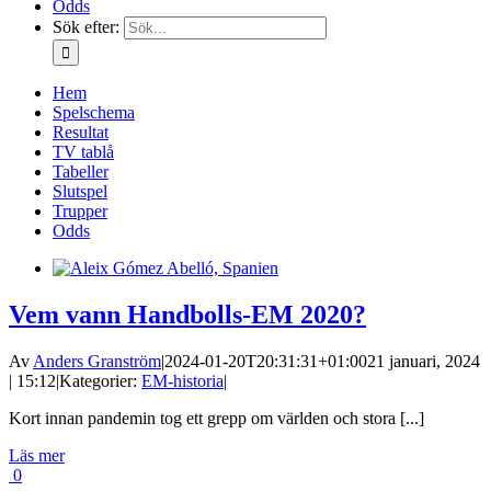
Odds
Sök efter:
Hem
Spelschema
Resultat
TV tablå
Tabeller
Slutspel
Trupper
Odds
Vem vann Handbolls-EM 2020?
Av
Anders Granström
|
2024-01-20T20:31:31+01:00
21 januari, 2024
| 15:12
|
Kategorier:
EM-historia
|
Kort innan pandemin tog ett grepp om världen och stora [...]
Läs mer
0