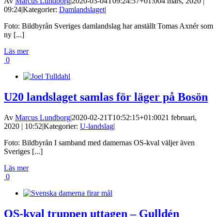
Av
Marcus Lundborg
|
2020-03-04T09:24:57+01:00
4 mars, 2020 |
09:24
|
Kategorier:
Damlandslaget
|
Foto: Bildbyrån Sveriges damlandslag har anställt Tomas Axnér som
ny [...]
Läs mer
0
U20 landslaget samlas för läger på Bosön
Av
Marcus Lundborg
|
2020-02-21T10:52:15+01:00
21 februari,
2020 | 10:52
|
Kategorier:
U-landslag
|
Foto: Bildbyrån I samband med damernas OS-kval väljer även
Sveriges [...]
Läs mer
0
OS-kval truppen uttagen – Gulldén