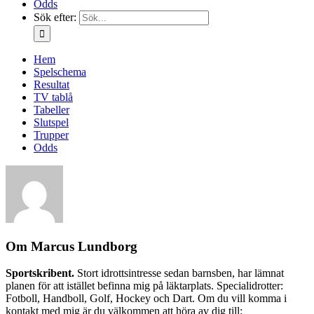
Odds
Sök efter:
Hem
Spelschema
Resultat
TV tablå
Tabeller
Slutspel
Trupper
Odds
Om
Marcus Lundborg
Sportskribent.
Stort idrottsintresse sedan barnsben, har lämnat
planen för att istället befinna mig på läktarplats. Specialidrotter:
Fotboll, Handboll, Golf, Hockey och Dart. Om du vill komma i
kontakt med mig är du välkommen att höra av dig till: