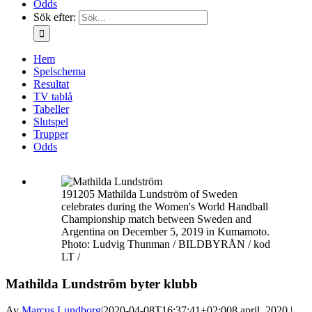
Odds
Sök efter:
Hem
Spelschema
Resultat
TV tablå
Tabeller
Slutspel
Trupper
Odds
191205 Mathilda Lundström of Sweden
celebrates during the Women's World Handball
Championship match between Sweden and
Argentina on December 5, 2019 in Kumamoto.
Photo: Ludvig Thunman / BILDBYRÅN / kod
LT /
Mathilda Lundström byter klubb
Av
Marcus Lundborg
|
2020-04-08T16:37:41+02:00
8 april, 2020 |