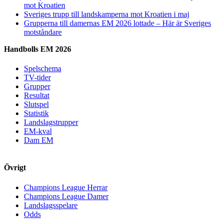
mot Kroatien
Sveriges trupp till landskamperna mot Kroatien i maj
Grupperna till damernas EM 2026 lottade – Här är Sveriges
motståndare
Handbolls EM 2026
Spelschema
TV-tider
Grupper
Resultat
Slutspel
Statistik
Landslagstrupper
EM-kval
Dam EM
Övrigt
Champions League Herrar
Champions League Damer
Landslagsspelare
Odds