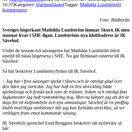
16:37
|
Kategorier:
Damlandslaget
|
Taggar:
Mathilda Lundström
|
0
kommentarer
Foto: Bildbyrån
Sveriges högerkant Mathilda Lundström lämnar Skuru IK men
stannar kvar i SHE-ligan. Lundströms nya klubbadress är IK
Sävehof.
Under de senaste två säsongerna har Mathilda Lundström blivit
utsedd till bästa högersexa i SHE. Nu går flyttlasset västerut till IK
Sävehof.
Så här beskriver Lundström flytten till IK Sävehof.
– Jag har i fyra säsonger spelat i Skuru och är otroligt glad över
den tiden jag varit där. Jag har haft en bra utveckling både
spelmässigt och fysiskt tack vare de tränare, ledare och otroligt fina
lagkamrater jag haft runtomkring mig. Men nu känner jag att det är
dags för ett miljöombyte och nya utmaningar. Sävehof är en proffsig
klubb med höga ambitioner där jag kan fortsätta utvecklas, så ser
verkligen fram emot kommande säsong.
IK Sävehofs sportchef Emil Berggren beskriver sitt nyförvärv så
här: