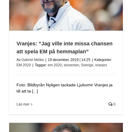
Vranjes: ”Jag ville inte missa chansen
att spela EM på hemmaplan”
Av
Gabriel Melke
|
19 december, 2019 | 14:25
|
Kategorier:
EM 2020
|
Taggar:
em 2020
,
slovenien
,
Sverige
,
vranjes
Foto: Bildbyrån Nyligen tackade Ljubomir Vranjes ja
till att ta [...]
Läs mer
0