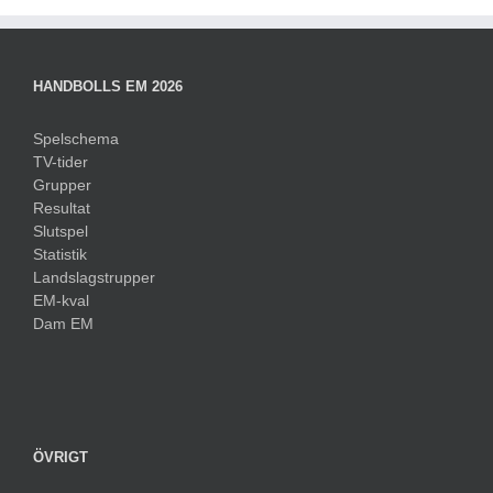
HANDBOLLS EM 2026
Spelschema
TV-tider
Grupper
Resultat
Slutspel
Statistik
Landslagstrupper
EM-kval
Dam EM
ÖVRIGT