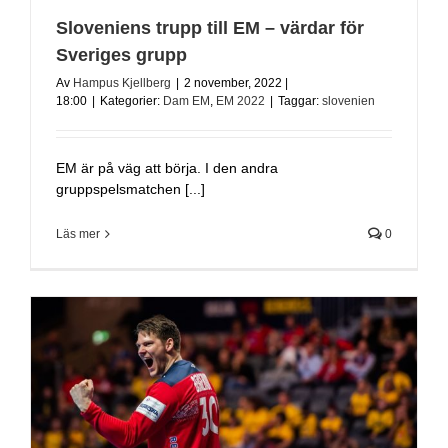
Sloveniens trupp till EM – värdar för
Sveriges grupp
Av
Hampus Kjellberg
|
2 november, 2022 |
18:00
|
Kategorier:
Dam EM
,
EM 2022
|
Taggar:
slovenien
EM är på väg att börja. I den andra
gruppspelsmatchen [...]
Läs mer
0