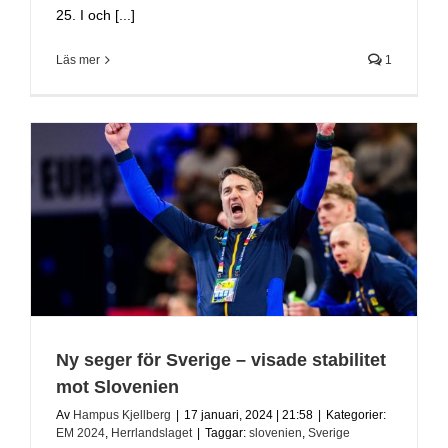
25. I och [...]
Läs mer
1
Ny seger för Sverige – visade stabilitet
mot Slovenien
Av
Hampus Kjellberg
|
17 januari, 2024 | 21:58
|
Kategorier:
EM 2024
,
Herrlandslaget
|
Taggar:
slovenien
,
Sverige