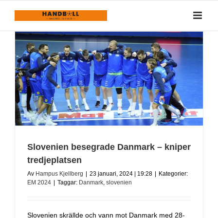
Fortsätt
till
innehållet
Slovenien besegrade Danmark – kniper
tredjeplatsen
Av
Hampus Kjellberg
|
23 januari, 2024 | 19:28
|
Kategorier:
EM 2024
|
Taggar:
Danmark
,
slovenien
Slovenien skrällde och vann mot Danmark med 28-