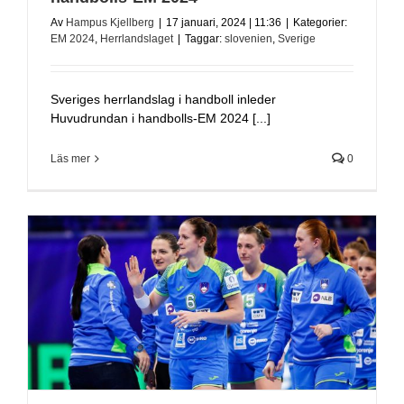
Av
Hampus Kjellberg
|
17 januari, 2024 | 11:36
|
Kategorier:
EM 2024
,
Herrlandslaget
|
Taggar:
slovenien
,
Sverige
Sveriges herrlandslag i handboll inleder
Huvudrundan i handbolls-EM 2024 [...]
Läs mer
0