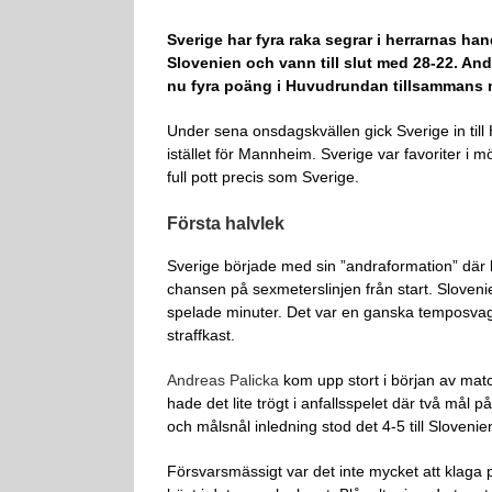
Sverige har fyra raka segrar i herrarnas ha
Slovenien och vann till slut med 28-22. And
nu fyra poäng i Huvudrundan tillsammans
Under sena onsdagskvällen gick Sverige in till
istället för Mannheim. Sverige var favoriter i
full pott precis som Sverige.
Första halvlek
Sverige började med sin ”andraformation” där 
chansen på sexmeterslinjen från start. Sloven
spelade minuter. Det var en ganska temposvag
straffkast.
Andreas Palicka
kom upp stort i början av matc
hade det lite trögt i anfallsspelet där två mål på
och målsnål inledning stod det 4-5 till Slovenien
Försvarsmässigt var det inte mycket att klaga