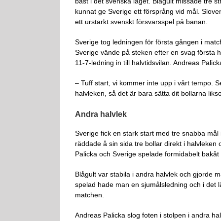
bäst i det svenska laget. Blågult missade tre st
kunnat ge Sverige ett försprång vid mål. Slov
ett urstarkt svenskt försvarsspel på banan.
Sverige tog ledningen för första gången i matchen
Sverige vände på steken efter en svag första 
11-7-ledning in till halvtidsvilan. Andreas Palic
– Tuff start, vi kommer inte upp i vårt tempo. Se
halvleken, så det är bara sätta dit bollarna likso
Andra halvlek
Sverige fick en stark start med tre snabba mål 
räddade å sin sida tre bollar direkt i halvleke
Palicka och Sverige spelade formidabelt bakåt 
Blågult var stabila i andra halvlek och gjorde m
spelad hade man en sjumålsledning och i det lä
matchen.
Andreas Palicka slog foten i stolpen i andra h