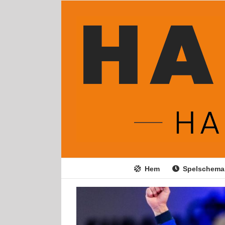
Fortsätt
till
innehållet
Hem
Spelschema