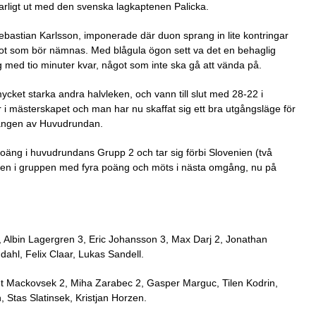
lvarligt ut med den svenska lagkaptenen Palicka.
bastian Karlsson, imponerade där duon sprang in lite kontringar
ot som bör nämnas. Med blågula ögon sett va det en behaglig
med tio minuter kvar, något som inte ska gå att vända på.
 mycket starka andra halvleken, och vann till slut med 28-22 i
i mästerskapet och man har nu skaffat sig ett bra utgångsläge för
mgången av Huvudrundan.
oäng i huvudrundans Grupp 2 och tar sig förbi Slovenien (två
gen i gruppen med fyra poäng och möts i nästa omgång, nu på
, Albin Lagergren 3, Eric Johansson 3, Max Darj 2, Jonathan
ahl, Felix Claar, Lukas Sandell.
ut Mackovsek 2, Miha Zarabec 2, Gasper Marguc, Tilen Kodrin,
 Stas Slatinsek, Kristjan Horzen.