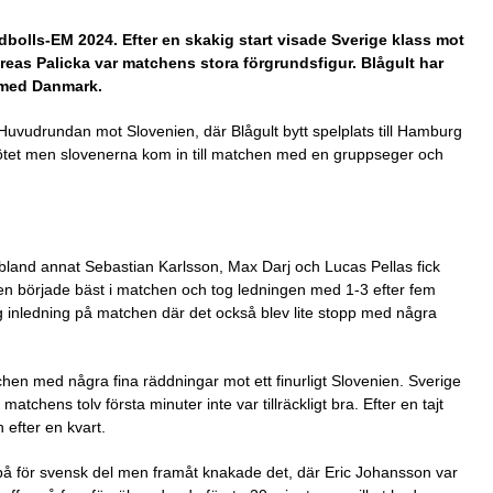
ndbolls-EM 2024. Efter en skakig start visade Sverige klass mot
reas Palicka var matchens stora förgrundsfigur. Blågult har
 med Danmark.
 Huvudrundan mot Slovenien, där Blågult bytt spelplats till Hamburg
 mötet men slovenerna kom in till matchen med en gruppseger och
bland annat Sebastian Karlsson, Max Darj och Lucas Pellas fick
ien började bäst i matchen och tog ledningen med 1-3 efter fem
 inledning på matchen där det också blev lite stopp med några
hen med några fina räddningar mot ett finurligt Slovenien. Sverige
 matchens tolv första minuter inte var tillräckligt bra. Efter en tajt
 efter en kvart.
 på för svensk del men framåt knakade det, där Eric Johansson var