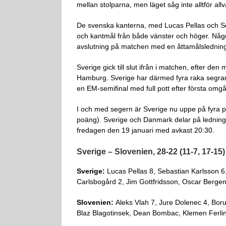
mellan stolparna, men läget såg inte alltför al
De svenska kanterna, med Lucas Pellas och Se
och kantmål från både vänster och höger. Någ
avslutning på matchen med en åttamålsledning 
Sverige gick till slut ifrån i matchen, efter den
Hamburg. Sverige har därmed fyra raka segrar 
en EM-semifinal med full pott efter första o
I och med segern är Sverige nu uppe på fyra p
poäng). Sverige och Danmark delar på lednin
fredagen den 19 januari med avkast 20:30.
Sverige – Slovenien, 28-22 (11-7, 17-15)
Sverige:
Lucas Pellas 8, Sebastian Karlsson 6
Carlsbogård 2, Jim Gottfridsson, Oscar Bergend
Slovenien:
Aleks Vlah 7, Jure Dolenec 4, Bor
Blaz Blagotinsek, Dean Bombac, Klemen Ferlin,