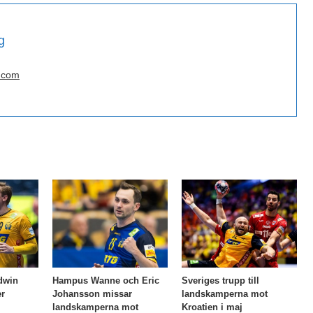
g
.com
Edwin
Hampus Wanne och Eric
Sveriges trupp till
er
Johansson missar
landskamperna mot
landskamperna mot
Kroatien i maj