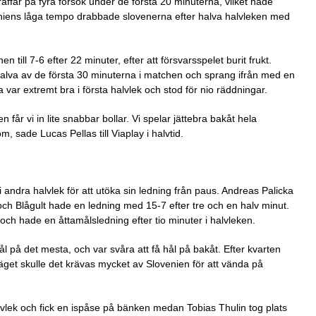
raffar på fyra försök under de första 20 minuterna, vilket hade
eniens låga tempo drabbade slovenerna efter halva halvleken med
 till 7-6 efter 22 minuter, efter att försvarsspelet burit frukt.
halva av de första 30 minuterna i matchen och sprang ifrån med en
ka var extremt bra i första halvlek och stod för nio räddningar.
n får vi in lite snabbar bollar. Vi spelar jättebra bakåt hela
m, sade Lucas Pellas till Viaplay i halvtid.
i andra halvlek för att utöka sin ledning från paus. Andreas Palicka
n och Blågult hade en ledning med 15-7 efter tre och en halv minut.
och hade en åttamålsledning efter tio minuter i halvleken.
ål på det mesta, och var svåra att få hål på bakåt. Efter kvarten
get skulle det krävas mycket av Slovenien för att vända på
alvlek och fick en ispåse på bänken medan Tobias Thulin tog plats