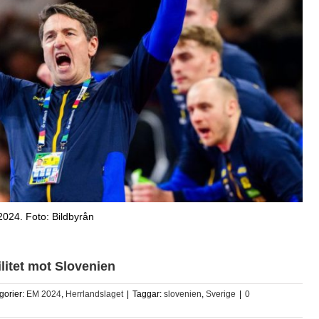
2024. Foto: Bildbyrån
ilitet mot Slovenien
gorier:
EM 2024
,
Herrlandslaget
|
Taggar:
slovenien
,
Sverige
|
0