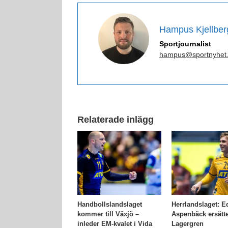
Hampus Kjellber
Sportjournalist
hampus@sportnyhet
Relaterade inlägg
ges trupp till
Handbollslandslaget
Herrlandslaget: 
skamperna mot
kommer till Växjö –
Aspenbäck ersätt
ien i maj
inleder EM-kvalet i Vida
Lagergren