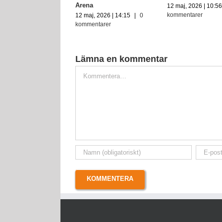
Arena
il, 2026 | 16:39
|
0
12 maj, 2026 | 10:5
ntarer
kommentarer
12 maj, 2026 | 14:15
|
0
kommentarer
Lämna en kommentar
Kommentar