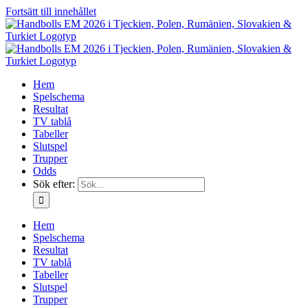
Fortsätt till innehållet
Hem
Spelschema
Resultat
TV tablå
Tabeller
Slutspel
Trupper
Odds
Sök efter:
Hem
Spelschema
Resultat
TV tablå
Tabeller
Slutspel
Trupper