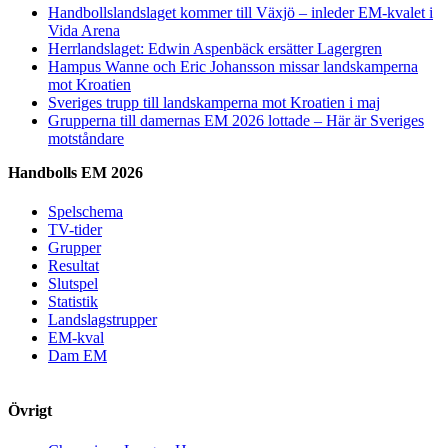
Handbollslandslaget kommer till Växjö – inleder EM-kvalet i
Vida Arena
Herrlandslaget: Edwin Aspenbäck ersätter Lagergren
Hampus Wanne och Eric Johansson missar landskamperna
mot Kroatien
Sveriges trupp till landskamperna mot Kroatien i maj
Grupperna till damernas EM 2026 lottade – Här är Sveriges
motståndare
Handbolls EM 2026
Spelschema
TV-tider
Grupper
Resultat
Slutspel
Statistik
Landslagstrupper
EM-kval
Dam EM
Övrigt