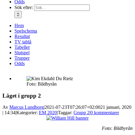
Odds
Sök efter:
Hem
Spelschema
Resultat
TV tablå
Tabeller
Slutspel
Trupper
Odds
Foto: Bildbyrån
Läget i grupp 2
Av
Marcus Lundborg
|
2021-07-23T07:26:07+02:00
21 januari, 2020
| 14:34
|
Kategorier:
EM 2020
|
Taggar:
Grupp 2
|
0 kommentarer
Foto: Bildbyrån