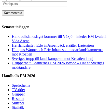
Senaste inläggen
Handbollslandslaget kommer till Växjö – inleder EM-kvalet i
Vida Arena
Herrlandslaget: Edwin Aspenbäck ersätter Lagergren
Hampus Wanne och Eric Johansson missar landskamperna
mot Kroatien
Sveriges trupp till landskamperna mot Kroatien i maj
Grupperna till damernas EM 2026 lottade – Här är Sveriges
motståndare
Handbolls EM 2026
Spelschema
TV-tider
Grupper
Resultat
Slutspel
Statistik