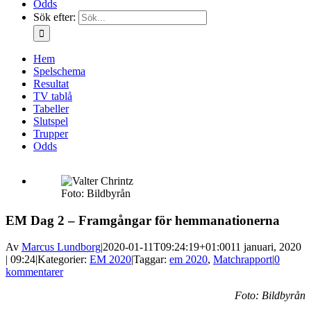
Odds
Sök efter:
Hem
Spelschema
Resultat
TV tablå
Tabeller
Slutspel
Trupper
Odds
Foto: Bildbyrån
EM Dag 2 – Framgångar för hemmanationerna
Av
Marcus Lundborg
|
2020-01-11T09:24:19+01:00
11 januari, 2020
| 09:24
|
Kategorier:
EM 2020
|
Taggar:
em 2020
,
Matchrapport
|
0
kommentarer
Foto: Bildbyrån