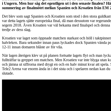
i Ungern. Men hur såg det egentligen ut i den senaste finalen? Hä
summering av finalmötet mellan Spanien och Kroatien från EM 
Det blev som sagt Spanien och Kroatien som stod i den stora guldka
var detta lagets sjätte europeiska final, då man dessutom var regerand
segern 2018. Även Kroatien var väl bekanta med finalspel och denna 
tredje av dess slag.
Kroatien var laget som öppnade matchen starkast och höll i taktpinnen
halvleken. Bara sekunder innan paus lyckades dock Spanien vända po
12-11 innan domaren blåste av för vila.
När lagen återigen klev ut på planen fortsatte lagets flyt och man lyc
fullträffar ta greppet om matchen. Men Kroatien var inte blyga utan 
och jämna ut siffrorna med drygt en och en halv minut kvar att spela
Tele2 Arena var enorm ända in i det sista och i spelaren nedan kan du
slutade.