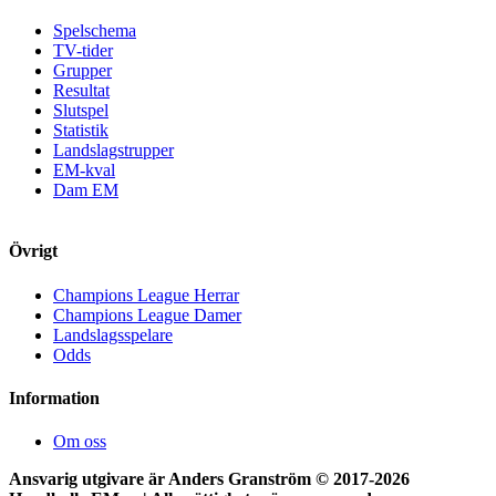
Spelschema
TV-tider
Grupper
Resultat
Slutspel
Statistik
Landslagstrupper
EM-kval
Dam EM
Övrigt
Champions League Herrar
Champions League Damer
Landslagsspelare
Odds
Information
Om oss
Ansvarig utgivare är Anders Granström © 2017-
2026