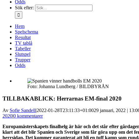
Odds
Sök efter:
Hem
Spelschema
Resultat
TV tablå
Tabeller
Slutspel
Trupper
Odds
Foto: Johanna Lundberg / BILDBYRÅN
TILLBAKABLICK: Herrarnas EM-final 2020
Av
Sofie Sandell
|
2022-01-28T23:11:33+01:00
29 januari, 2022 | 13:0
2020
|
0 kommentarer
Europamästerskapets finalhelg är här och det står efter gårdagen
klart att det blir Spanien och Sverige som får göra upp om det f
herrsidan. Det kommer garanterat att bli en tuff kamp som rund