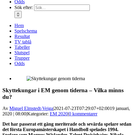
Odds
Sök efter:
Hem
Spelschema
Resultat
TV tablå
Tabeller
Slutspel
Trupper
Odds
Skyttekungar i EM genom tiderna – Vilka minns
du?
Av
Miguel Elmstedt-Veiga
|
2021-07-23T07:29:07+02:00
19 januari,
2020 | 08:00
|
Kategorier:
EM 2020
|
0 kommentarer
Det har passerat ett gäng meriterade och sevärda spelare sedan
det första Europamästerskapet i Handboll spelades 1994.
Spelare som Magnus Wislander, Talent Dujsjebajev, Nikola