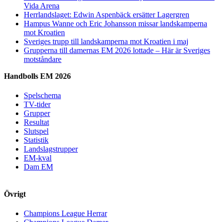
Vida Arena
Herrlandslaget: Edwin Aspenbäck ersätter Lagergren
Hampus Wanne och Eric Johansson missar landskamperna
mot Kroatien
Sveriges trupp till landskamperna mot Kroatien i maj
Grupperna till damernas EM 2026 lottade – Här är Sveriges
motståndare
Handbolls EM 2026
Spelschema
TV-tider
Grupper
Resultat
Slutspel
Statistik
Landslagstrupper
EM-kval
Dam EM
Övrigt
Champions League Herrar