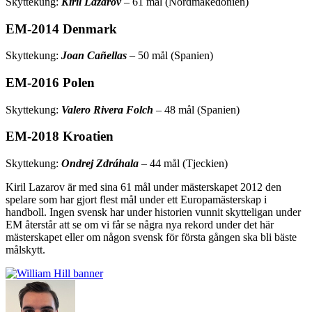
Skyttekung:
Kiril Lazarov
– 61 mål (Nordmakedonien)
EM-2014 Denmark
Skyttekung:
Joan Cañellas
– 50 mål (Spanien)
EM-2016 Polen
Skyttekung:
Valero Rivera Folch
– 48 mål (Spanien)
EM-2018 Kroatien
Skyttekung:
Ondrej Zdráhala
– 44 mål (Tjeckien)
Kiril Lazarov är med sina 61 mål under mästerskapet 2012 den
spelare som har gjort flest mål under ett Europamästerskap i
handboll. Ingen svensk har under historien vunnit skytteligan under
EM återstår att se om vi får se några nya rekord under det här
mästerskapet eller om någon svensk för första gången ska bli bäste
målskytt.