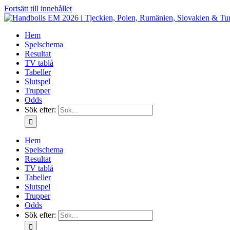
Fortsätt till innehållet
Hem
Spelschema
Resultat
TV tablå
Tabeller
Slutspel
Trupper
Odds
Sök efter:
Hem
Spelschema
Resultat
TV tablå
Tabeller
Slutspel
Trupper
Odds
Sök efter: