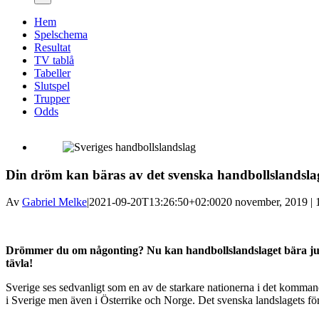
Hem
Spelschema
Resultat
TV tablå
Tabeller
Slutspel
Trupper
Odds
Din dröm kan bäras av det svenska handbollslandsla
Av
Gabriel Melke
|
2021-09-20T13:26:50+02:00
20 november, 2019 | 
Drömmer du om någonting? Nu kan handbollslandslaget bära just
tävla!
Sverige ses sedvanligt som en av de starkare nationerna i det kommand
i Sverige men även i Österrike och Norge. Det svenska landslagets fö