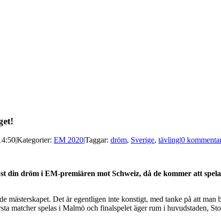
get!
14:50
|
Kategorier:
EM 2020
|
Taggar:
dröm
,
Sverige
,
tävling
|
0 kommentar
 din dröm i EM-premiären mot Schweiz, då de kommer att spela i
e mästerskapet. Det är egentligen inte konstigt, med tanke på att man bä
rsta matcher spelas i Malmö och finalspelet äger rum i huvudstaden, St