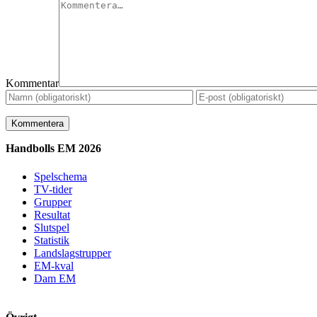
Kommentar
Handbolls EM 2026
Spelschema
TV-tider
Grupper
Resultat
Slutspel
Statistik
Landslagstrupper
EM-kval
Dam EM