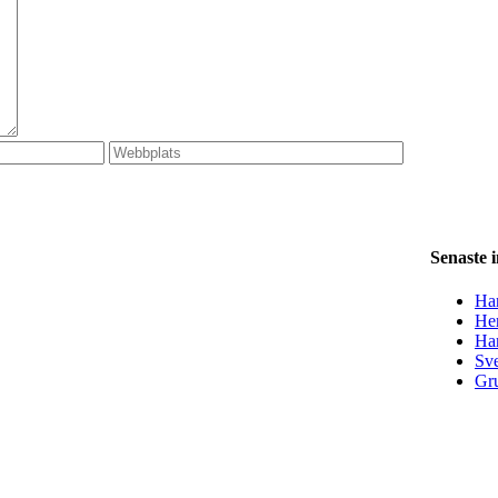
Senaste 
Han
Her
Ha
Sve
Gru