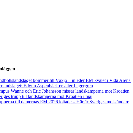
inläggen
dbollslandslaget kommer till Växjö – inleder EM-kvalet i Vida Arena
rlandslaget: Edwin Aspenbäck ersätter Lagergren
mpus Wanne och Eric Johansson missar landskamperna mot Kroatien
riges trupp till landskamperna mot Kroatien i maj
pperna till damernas EM 2026 lottade – Här är Sveriges motståndare