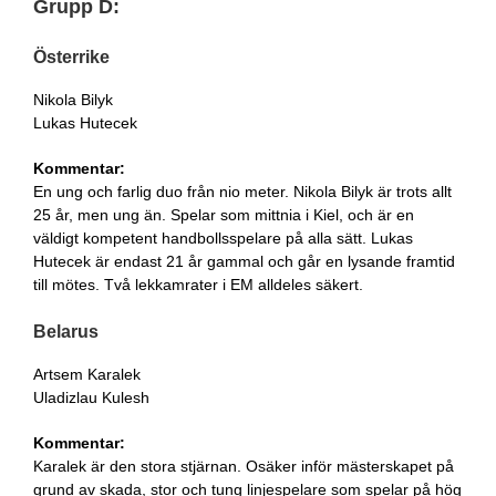
Grupp D:
Österrike
Nikola Bilyk
Lukas Hutecek
Kommentar:
En ung och farlig duo från nio meter. Nikola Bilyk är trots allt
25 år, men ung än. Spelar som mittnia i Kiel, och är en
väldigt kompetent handbollsspelare på alla sätt. Lukas
Hutecek är endast 21 år gammal och går en lysande framtid
till mötes. Två lekkamrater i EM alldeles säkert.
Belarus
Artsem Karalek
Uladizlau Kulesh
Kommentar:
Karalek är den stora stjärnan. Osäker inför mästerskapet på
grund av skada, stor och tung linjespelare som spelar på hög