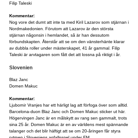
Filip Taleski
Kommentar:
Nog vore det dumt att inte ta med Kiril Lazarov som stjärnan i
Nordmakedonien. Förutom att Lazarov är den största
stjärnan någonsin i hemlandet, så är han dessutom
förbundskapten. Återstår att se om den vänsterhänte klarar
av dubbla roller under mästerskapet, 41 år gammal. Filip
Taleski är arvtagaren som fått det att lossna på riktigt i år.
Slovenien
Blaz Janc
Domen Makuc
Kommentar:
Ljubomir Vranjes har ett härligt lag att förfoga över som alltid.
Barcelona-duon Blaz Janc och Domen Makuc sticker ut här.
Högervingen Janc är en målskytt av rang sen gammalt, trots
sina 25 år. Domen Makuc är en av världens mest spännande
talanger och det blir häftigt att se om 20-åringen får styra
rytmen i Sloveniens anfallsspel under EM.