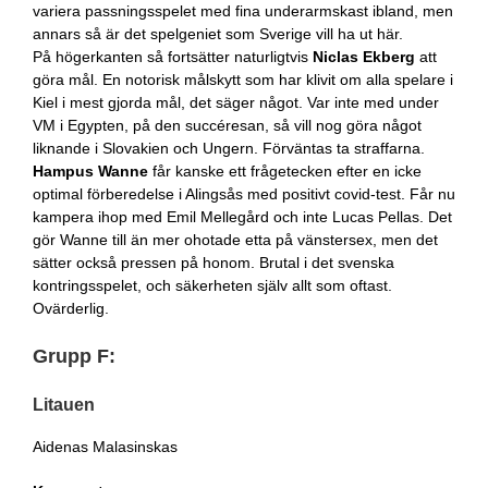
variera passningsspelet med fina underarmskast ibland, men
annars så är det spelgeniet som Sverige vill ha ut här.
På högerkanten så fortsätter naturligtvis
Niclas Ekberg
att
göra mål. En notorisk målskytt som har klivit om alla spelare i
Kiel i mest gjorda mål, det säger något. Var inte med under
VM i Egypten, på den succéresan, så vill nog göra något
liknande i Slovakien och Ungern. Förväntas ta straffarna.
Hampus Wanne
får kanske ett frågetecken efter en icke
optimal förberedelse i Alingsås med positivt covid-test. Får nu
kampera ihop med Emil Mellegård och inte Lucas Pellas. Det
gör Wanne till än mer ohotade etta på vänstersex, men det
sätter också pressen på honom. Brutal i det svenska
kontringsspelet, och säkerheten själv allt som oftast.
Ovärderlig.
Grupp F:
Litauen
Aidenas Malasinskas