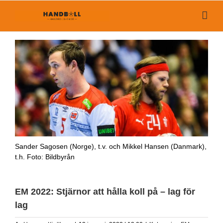
Fortsätt
till
innehållet
Sander Sagosen (Norge), t.v. och Mikkel Hansen (Danmark),
t.h. Foto: Bildbyrån
EM 2022: Stjärnor att hålla koll på – lag för
lag