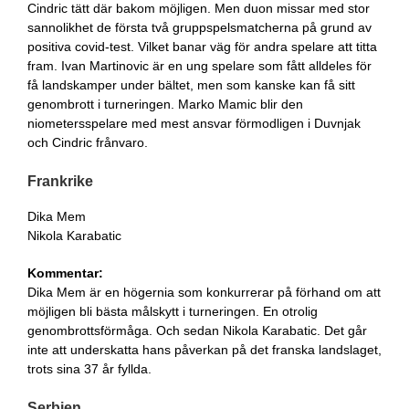
Cindric tätt där bakom möjligen. Men duon missar med stor
sannolikhet de första två gruppspelsmatcherna på grund av
positiva covid-test. Vilket banar väg för andra spelare att titta
fram. Ivan Martinovic är en ung spelare som fått alldeles för
få landskamper under bältet, men som kanske kan få sitt
genombrott i turneringen. Marko Mamic blir den
niometersspelare med mest ansvar förmodligen i Duvnjak
och Cindric frånvaro.
Frankrike
Dika Mem
Nikola Karabatic
Kommentar:
Dika Mem är en högernia som konkurrerar på förhand om att
möjligen bli bästa målskytt i turneringen. En otrolig
genombrottsförmåga. Och sedan Nikola Karabatic. Det går
inte att underskatta hans påverkan på det franska landslaget,
trots sina 37 år fyllda.
Serbien