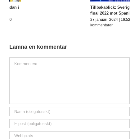
i
Tillbakablick: Sveriges EM-
T
final 2022 mot Spanien
s
27 januari, 2024 | 16:52
|
0
2
kommentarer
k
Lämna en kommentar
Kommentar