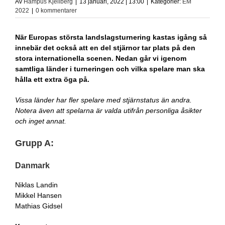
Av
Hampus Kjellberg
|
13 januari, 2022 | 13:00
|
Kategorier:
EM
2022
|
0 kommentarer
När Europas största landslagsturnering kastas igång så
innebär det också att en del stjärnor tar plats på den
stora internationella scenen. Nedan går vi igenom
samtliga länder i turneringen och vilka spelare man ska
hålla ett extra öga på.
Vissa länder har fler spelare med stjärnstatus än andra.
Notera även att spelarna är valda utifrån personliga åsikter
och inget annat.
Grupp A:
Danmark
Niklas Landin
Mikkel Hansen
Mathias Gidsel