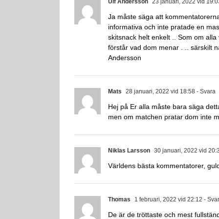
Ulf Andersson
23 januari, 2022 vid 19:0
Ja måste säga att kommentatorerna må
informativa och inte pratade en mass
skitsnack helt enkelt .. Som om all
förstår vad dom menar . .. särskilt när
Andersson
Mats
28 januari, 2022 vid 18:58
- Svara
Hej på Er alla måste bara säga de
men om matchen pratar dom inte m
Niklas Larsson
30 januari, 2022 vid 20:
Världens bästa kommentatorer, guld 
Thomas
1 februari, 2022 vid 22:12
- Sva
De är de tröttaste och mest fullstän