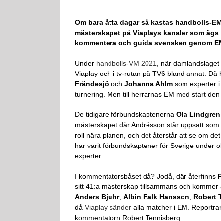
Om bara åtta dagar så kastas handbolls-EM
mästerskapet på Viaplays kanaler som ägs
kommentera och guida svensken genom E
Under
handbolls-VM 2021
, när damlandslaget 
Viaplay och i tv-rutan på TV6 bland annat. Då 
Frändesjö
och
Johanna Ahlm
som experter i
turnering. Men till herrarnas EM med start den 
De tidigare förbundskaptenerna
Ola Lindgren
mästerskapet där Andrésson står uppsatt som
roll nära planen, och det återstår att se om det
har varit förbundskaptener för Sverige under ol
experter.
I kommentatorsbåset då? Jodå, där återfinns
sitt 41:a mästerskap tillsammans och kommer 
Anders Bjuhr
,
Albin Falk Hansson
,
Robert 
då
Viaplay sänder
alla matcher i EM. Reportra
kommentatorn Robert Tennisberg.