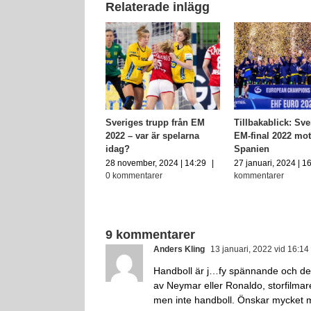
Relaterade inlägg
akablick:
Sveriges trupp från EM
Tillbakablick: Sve
drundan i EM 2022
2022 – var är spelarna
EM-final 2022 mo
idag?
Spanien
uari, 2024 | 14:13
|
0
ntarer
28 november, 2024 | 14:29
|
27 januari, 2024 | 1
0 kommentarer
kommentarer
9 kommentarer
Anders Kling
13 januari, 2022 vid 16:14
Handboll är j…fy spännande och de s
av Neymar eller Ronaldo, storfilmar
men inte handboll. Önskar mycket me