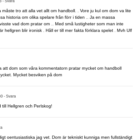
3
- Svara
ste tro att alla vet allt om handboll. . Vore ju kul om dom va lite
a historia om olika spelare från förr i tiden .. Ja en massa
a visste vad dom pratar om .. Med små lustigheter som man inte
 hellgren blir ironisk . Håll er till mer fakta förklara spelet . Mvh Ulf
tta att dom som våra kommentatorn pratar mycket om handboll
ycket. Mycket besviken på dom
30
- Svara
till Hellgren och Perlskog!
ra
digt oentusiastiska jag vet. Dom är tekniskt kunniga men fullständigt