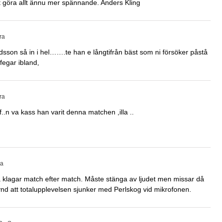
t göra allt ännu mer spännande. Anders Kling
ra
fridsson så in i hel…….te han e långtifrån bäst som ni försöker påstå
fegar ibland,
ra
f..n va kass han varit denna matchen ,illa ..
ra
 å klagar match efter match. Måste stänga av ljudet men missar då
synd att totalupplevelsen sjunker med Perlskog vid mikrofonen.