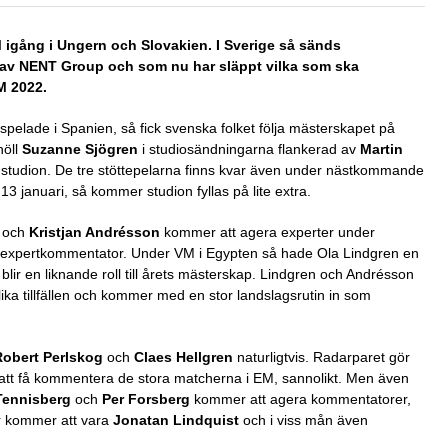
 igång i Ungern och Slovakien. I Sverige så sänds
 av NENT Group och som nu har släppt vilka som ska
M 2022.
spelade i Spanien, så fick svenska folket följa mästerskapet på
höll
Suzanne Sjögren
i studiosändningarna flankerad av
Martin
 studion. De tre stöttepelarna finns kvar även under nästkommande
13 januari, så kommer studion fyllas på lite extra.
och
Kristjan Andrésson
kommer att agera experter under
 expertkommentator. Under VM i Egypten så hade Ola Lindgren en
 blir en liknande roll till årets mästerskap. Lindgren och Andrésson
ika tillfällen och kommer med en stor landslagsrutin in som
Robert Perlskog
och
Claes Hellgren
naturligtvis. Radarparet gör
att få kommentera de stora matcherna i EM, sannolikt. Men även
Tennisberg
och
Per Forsberg
kommer att agera kommentatorer,
r kommer att vara
Jonatan Lindquist
och i viss mån även