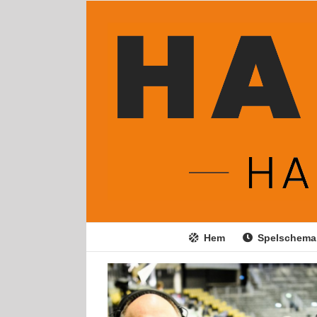
Fortsätt
till
innehållet
Hem
Spelschema