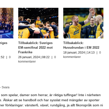
riges
Tillbakablick: Sveriges
Tillbakablick:
t
EM-semifinal 2022 mot
Huvudrundan i EM 2022
Frankrike
18 januari, 2024 | 14:13
|
0
kommentarer
6:52
|
0
26 januari, 2024 | 08:22
|
0
kommentarer
- Svara
om spelar, damer som herrar, är riktiga tuffingar! Inte i närheten
e. Älskar att se handboll och har sysslat med mängder av sporter
r förklaringar: vänster6, växel, rundgång, ja allt fikonspråk som ni