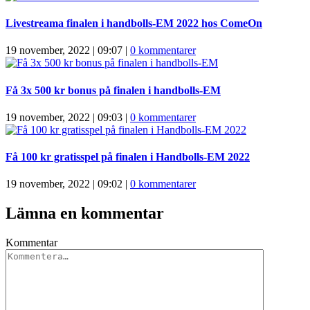
Livestreama finalen i handbolls-EM 2022 hos ComeOn
19 november, 2022 | 09:07
|
0 kommentarer
Få 3x 500 kr bonus på finalen i handbolls-EM
19 november, 2022 | 09:03
|
0 kommentarer
Få 100 kr gratisspel på finalen i Handbolls-EM 2022
19 november, 2022 | 09:02
|
0 kommentarer
Lämna en kommentar
Kommentar