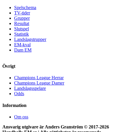
Spelschema
TV-tider
Grupper
Resultat
Slutspel
Statistik
Landslagstrupper
EM-kval
Dam EM
Övrigt
Champions League Herrar
Champions League Damer
Landslagsspelare
Odds
Information
Om oss
Ansvarig utgivare är Anders Granström © 2017-
2026