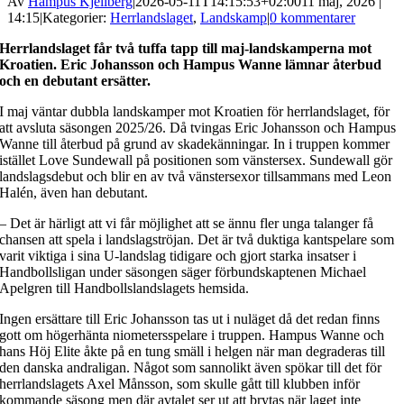
Av
Hampus Kjellberg
|
2026-05-11T14:15:53+02:00
11 maj, 2026 |
14:15
|
Kategorier:
Herrlandslaget
,
Landskamp
|
0 kommentarer
Herrlandslaget får två tuffa tapp till maj-landskamperna mot
Kroatien. Eric Johansson och Hampus Wanne lämnar återbud
och en debutant ersätter.
I maj väntar dubbla landskamper mot Kroatien för herrlandslaget, för
att avsluta säsongen 2025/26. Då tvingas Eric Johansson och Hampus
Wanne till återbud på grund av skadekänningar. In i truppen kommer
istället Love Sundewall på positionen som vänstersex. Sundewall gör
landslagsdebut och blir en av två vänstersexor tillsammans med Leon
Halén, även han debutant.
– Det är härligt att vi får möjlighet att se ännu fler unga talanger få
chansen att spela i landslagströjan. Det är två duktiga kantspelare som
varit viktiga i sina U-landslag tidigare och gjort starka insatser i
Handbollsligan under säsongen säger förbundskaptenen Michael
Apelgren till Handbollslandslagets hemsida.
Ingen ersättare till Eric Johansson tas ut i nuläget då det redan finns
gott om högerhänta niometersspelare i truppen. Hampus Wanne och
hans Höj Elite åkte på en tung smäll i helgen när man degraderas till
den danska andraligan. Något som sannolikt även spökar till det för
herrlandslagets Axel Månsson, som skulle gått till klubben inför
kommande säsong men där avtalet ser ut att brytas när laget inte