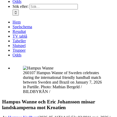
Odds
Sök efter:
Hem
Spelschema
Resultat
TV tablå
Tabeller
Slutspel
Trupper
Odds
260107 Hampus Wanne of Sweden celebrates
during the international friendly handball match
between Sweden and Brazil on January 7, 2026
in Partille. Photo: Mathias Bergeld /
BILDBYRÅN /
Hampus Wanne och Eric Johansson missar
landskamperna mot Kroatien