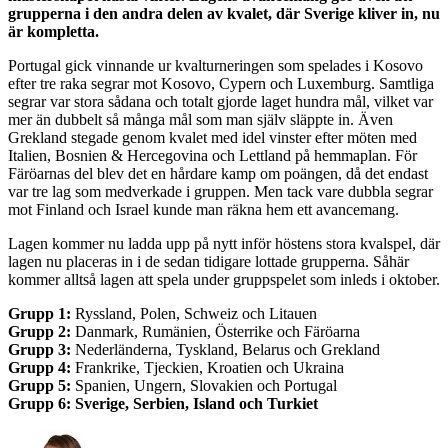
grupperna i den andra delen av kvalet, där Sverige kliver in, nu
är kompletta.
Portugal gick vinnande ur kvalturneringen som spelades i Kosovo
efter tre raka segrar mot Kosovo, Cypern och Luxemburg. Samtliga
segrar var stora sådana och totalt gjorde laget hundra mål, vilket var
mer än dubbelt så många mål som man själv släppte in. Även
Grekland stegade genom kvalet med idel vinster efter möten med
Italien, Bosnien & Hercegovina och Lettland på hemmaplan. För
Färöarnas del blev det en hårdare kamp om poängen, då det endast
var tre lag som medverkade i gruppen. Men tack vare dubbla segrar
mot Finland och Israel kunde man räkna hem ett avancemang.
Lagen kommer nu ladda upp på nytt inför höstens stora kvalspel, där
lagen nu placeras in i de sedan tidigare lottade grupperna. Såhär
kommer alltså lagen att spela under gruppspelet som inleds i oktober.
Grupp 1:
Ryssland, Polen, Schweiz och Litauen
Grupp 2:
Danmark, Rumänien, Österrike och Färöarna
Grupp 3:
Nederländerna, Tyskland, Belarus och Grekland
Grupp 4:
Frankrike, Tjeckien, Kroatien och Ukraina
Grupp 5:
Spanien, Ungern, Slovakien och Portugal
Grupp 6:
Sverige, Serbien, Island och Turkiet