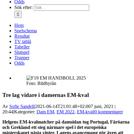
Odds
Sök efter:
Hem
Spelschema
Resultat
TV tablå
Tabeller
Slutspel
Trupper
Odds
Foto: Bildbyrån
Tre lag vidare i damernas EM-kval
Av
Sofie Sandell
|
2021-06-14T21:01:48+02:00
7 juni, 2021 |
20:44
|
Kategorier:
Dam EM
,
EM 2022
,
EM-kval
|
0 kommentarer
Helgens EM-kvalmatcher på damsidan tog Portugal, Färöarna
och Grekland ett steg närmare spel i det europeiska
mästerskapet nästa vinter. Lagens avancemang gör även att