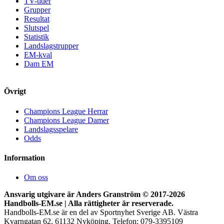
TV-tider
Grupper
Resultat
Slutspel
Statistik
Landslagstrupper
EM-kval
Dam EM
Övrigt
Champions League Herrar
Champions League Damer
Landslagsspelare
Odds
Information
Om oss
Ansvarig utgivare är Anders Granström © 2017-
2026
Handbolls-EM.se | Alla rättigheter är reserverade.
Handbolls-EM.se är en del av Sportnyhet Sverige AB. Västra
Kvarngatan 62, 61132 Nyköping. Telefon: 079-3395109