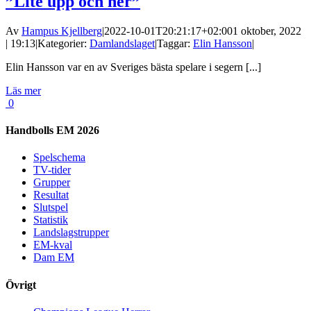
”Lite upp och ner”
Av
Hampus Kjellberg
|
2022-10-01T20:21:17+02:00
1 oktober, 2022
| 19:13
|
Kategorier:
Damlandslaget
|
Taggar:
Elin Hansson
|
Elin Hansson var en av Sveriges bästa spelare i segern [...]
Läs mer
0
Handbolls EM 2026
Spelschema
TV-tider
Grupper
Resultat
Slutspel
Statistik
Landslagstrupper
EM-kval
Dam EM
Övrigt