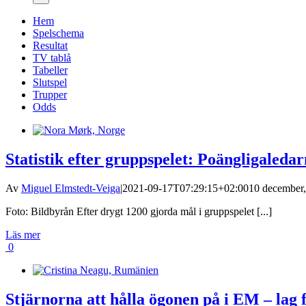
Hem
Spelschema
Resultat
TV tablå
Tabeller
Slutspel
Trupper
Odds
Statistik efter gruppspelet: Poängligaled
Av
Miguel Elmstedt-Veiga
|
2021-09-17T07:29:15+02:00
10 december,
Foto: Bildbyrån Efter drygt 1200 gjorda mål i gruppspelet [...]
Läs mer
0
Stjärnorna att hålla ögonen på i EM – lag f