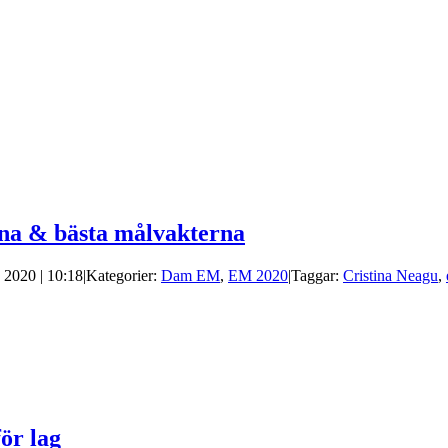
arna & bästa målvakterna
 2020 | 10:18
|
Kategorier:
Dam EM
,
EM 2020
|
Taggar:
Cristina Neagu
,
ör lag