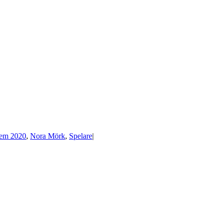
em 2020
,
Nora Mörk
,
Spelare
|