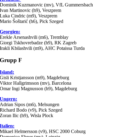
Dominik Kuzmanovic (mv), VfL Gummersbach
Ivan Martinovic (h9), Veszprem
Luka Cindric (m9), Veszprem
Mario Šoštarić (h6), Pick Szeged
Georgien:
Erekle Arsenashvili (m6), Tremblay
Giorgi Tskhovrebadze (h9), RK Zagreb
Irakli Kbilashvili (m9), AHC Potaissa Turda
Grupp F
Island:
Gisli Kristjansson (m9), Magdeburg
Viktor Hallgrimsson (mv), Barcelona
Omar Ingi Magnusson (h9), Magdeburg
Ungern:
Adrian Sipos (m6), Melsungen
Richard Bodo (v9), Pick Szeged
Zoran Ilic (h9), Wisla Plock
Italien:
Mikael Helmersson (v9), HSC 2000 Coburg
Domenico Ebner (mv), Leipzig