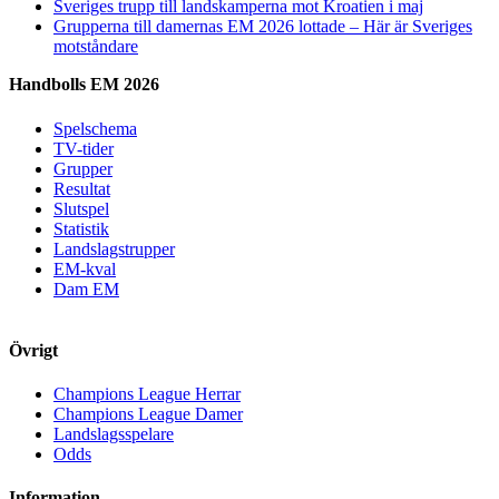
Sveriges trupp till landskamperna mot Kroatien i maj
Grupperna till damernas EM 2026 lottade – Här är Sveriges
motståndare
Handbolls EM 2026
Spelschema
TV-tider
Grupper
Resultat
Slutspel
Statistik
Landslagstrupper
EM-kval
Dam EM
Övrigt
Champions League Herrar
Champions League Damer
Landslagsspelare
Odds
Information