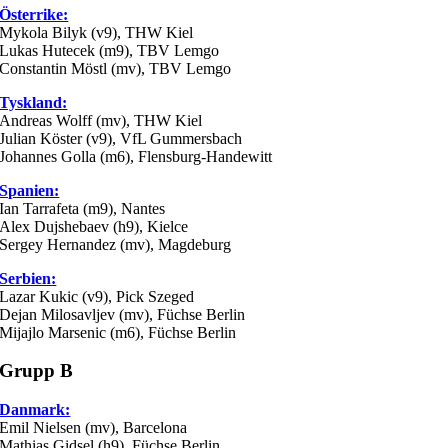
Österrike:
Mykola Bilyk (v9), THW Kiel
Lukas Hutecek (m9), TBV Lemgo
Constantin Möstl (mv), TBV Lemgo
Tyskland:
Andreas Wolff (mv), THW Kiel
Julian Köster (v9), VfL Gummersbach
Johannes Golla (m6), Flensburg-Handewitt
Spanien:
Ian Tarrafeta (m9), Nantes
Alex Dujshebaev (h9), Kielce
Sergey Hernandez (mv), Magdeburg
Serbien:
Lazar Kukic (v9), Pick Szeged
Dejan Milosavljev (mv), Füchse Berlin
Mijajlo Marsenic (m6), Füchse Berlin
Grupp B
Danmark:
Emil Nielsen (mv), Barcelona
Mathias Gidsel (h9), Füchse Berlin