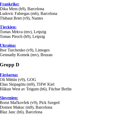
Frankrike:
Dika Mem (h9), Barcelona
Ludovic Fabregas (m6), Barcelona
Thibaut Briet (v9), Nantes
Tjeckien:
Tomas Mrkva (mv), Leipzig
Tomas Piroch (h9), Leipzig
Ukraina:
Ihor Turchenko (v9), Limoges
Gennadiy Komok (mv), Bruzau
Grupp D
Färöarna:
Oli Mittún (v9), GOG
Elias Skipagötu (m9), THW Kiel
Hákun West av Teigum (h6), Füchse Berlin
Slovenien:
Borut Mačkovšek (v9), Pick Szeged
Domen Makuc (m9), Barcelona
Blaz Janc (h6), Barcelona