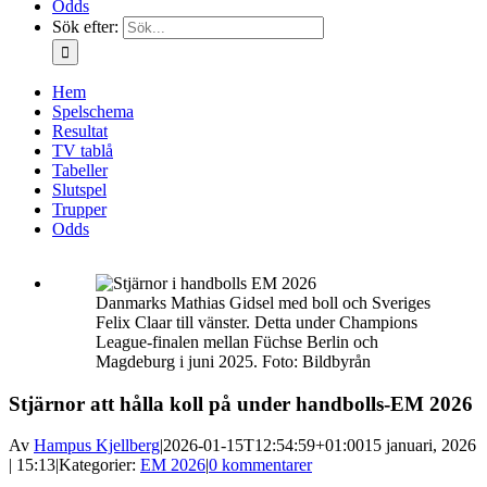
Odds
Sök efter:
Hem
Spelschema
Resultat
TV tablå
Tabeller
Slutspel
Trupper
Odds
Danmarks Mathias Gidsel med boll och Sveriges
Felix Claar till vänster. Detta under Champions
League-finalen mellan Füchse Berlin och
Magdeburg i juni 2025. Foto: Bildbyrån
Stjärnor att hålla koll på under handbolls-EM 2026
Av
Hampus Kjellberg
|
2026-01-15T12:54:59+01:00
15 januari, 2026
| 15:13
|
Kategorier:
EM 2026
|
0 kommentarer