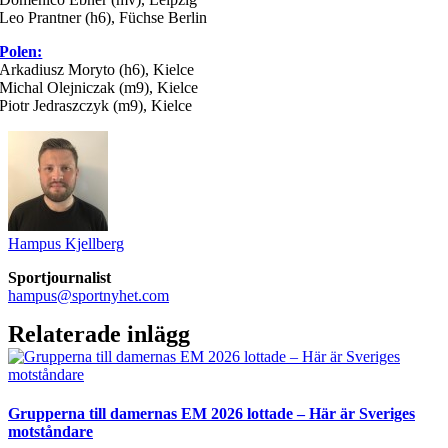
Leo Prantner (h6), Füchse Berlin
Polen:
Arkadiusz Moryto (h6), Kielce
Michal Olejniczak (m9), Kielce
Piotr Jedraszczyk (m9), Kielce
Hampus Kjellberg
Sportjournalist
hampus@sportnyhet.com
Relaterade inlägg
Grupperna till damernas EM 2026 lottade – Här är Sveriges
motståndare