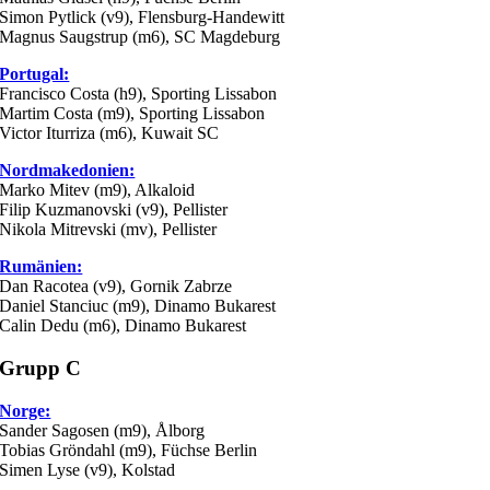
Simon Pytlick (v9), Flensburg-Handewitt
Magnus Saugstrup (m6), SC Magdeburg
Portugal:
Francisco Costa (h9), Sporting Lissabon
Martim Costa (m9), Sporting Lissabon
Victor Iturriza (m6), Kuwait SC
Nordmakedonien:
Marko Mitev (m9), Alkaloid
Filip Kuzmanovski (v9), Pellister
Nikola Mitrevski (mv), Pellister
Rumänien:
Dan Racotea (v9), Gornik Zabrze
Daniel Stanciuc (m9), Dinamo Bukarest
Calin Dedu (m6), Dinamo Bukarest
Grupp C
Norge:
Sander Sagosen (m9), Ålborg
Tobias Gröndahl (m9), Füchse Berlin
Simen Lyse (v9), Kolstad