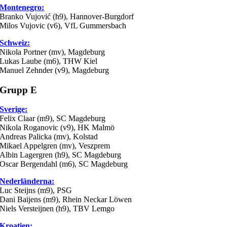
Montenegro:
Branko Vujović (h9), Hannover-Burgdorf
Milos Vujovic (v6), VfL Gummersbach
Schweiz:
Nikola Portner (mv), Magdeburg
Lukas Laube (m6), THW Kiel
Manuel Zehnder (v9), Magdeburg
Grupp E
Sverige:
Felix Claar (m9), SC Magdeburg
Nikola Roganovic (v9), HK Malmö
Andreas Palicka (mv), Kolstad
Mikael Appelgren (mv), Veszprem
Albin Lagergren (h9), SC Magdeburg
Oscar Bergendahl (m6), SC Magdeburg
Nederländerna:
Luc Steijns (m9), PSG
Dani Baijens (m9), Rhein Neckar Löwen
Niels Versteijnen (h9), TBV Lemgo
Kroatien: