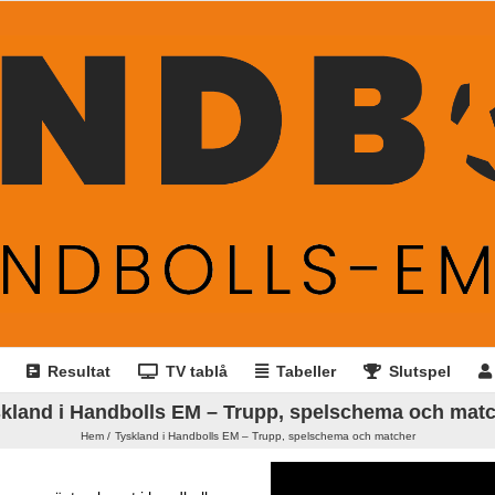
Resultat
TV tablå
Tabeller
Slutspel
kland i Handbolls EM – Trupp, spelschema och mat
Hem
Tyskland i Handbolls EM – Trupp, spelschema och matcher