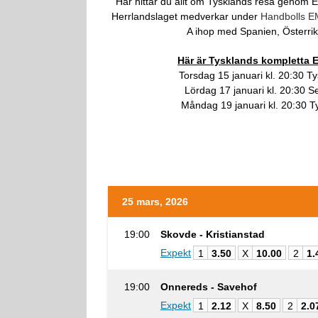
Här hittar du allt om Tysklands resa genom 
Herrlandslaget medverkar under
Handbolls E
A ihop med Spanien, Österrik
Här är Tysklands kompletta
Torsdag 15 januari kl. 20:30 T
Lördag 17 januari kl. 20:30 S
Måndag 19 januari kl. 20:30 
25 mars, 2026
19:00
Skovde - Kristianstad
Expekt
1
3.50
X
10.00
2
1.
19:00
Onnereds - Savehof
Expekt
1
2.12
X
8.50
2
2.0