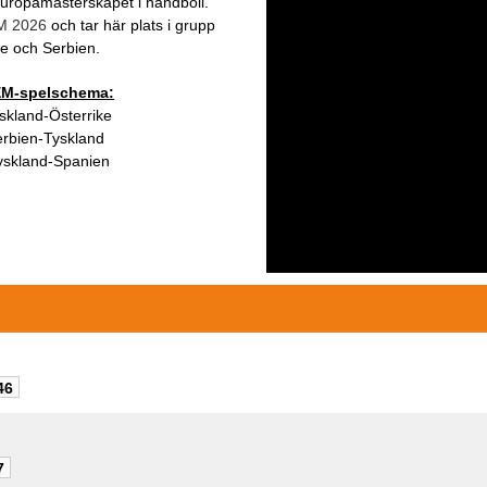
Europamästerskapet i handboll.
M 2026
och tar här plats i grupp
e och Serbien.
 EM-spelschema:
yskland-Österrike
erbien-Tyskland
Tyskland-Spanien
46
7