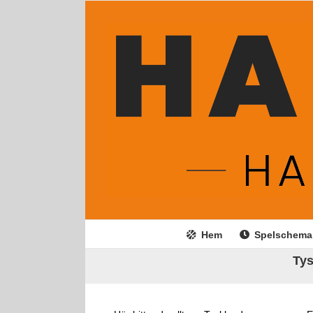
Fortsätt
till
innehållet
Hem
Spelschema
Tys