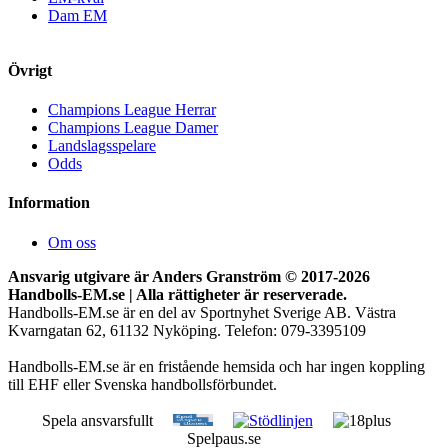
Dam EM
Övrigt
Champions League Herrar
Champions League Damer
Landslagsspelare
Odds
Information
Om oss
Ansvarig utgivare är Anders Granström © 2017-
2026
Handbolls-EM.se | Alla rättigheter är reserverade.
Handbolls-EM.se är en del av Sportnyhet Sverige AB. Västra
Kvarngatan 62, 61132 Nyköping. Telefon: 079-3395109
Handbolls-EM.se är en fristående hemsida och har ingen koppling
till EHF eller Svenska handbollsförbundet.
Spela ansvarsfullt
Spelpaus.se