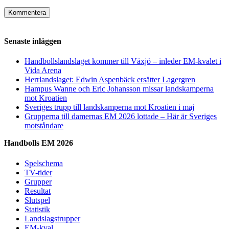
Senaste inläggen
Handbollslandslaget kommer till Växjö – inleder EM-kvalet i
Vida Arena
Herrlandslaget: Edwin Aspenbäck ersätter Lagergren
Hampus Wanne och Eric Johansson missar landskamperna
mot Kroatien
Sveriges trupp till landskamperna mot Kroatien i maj
Grupperna till damernas EM 2026 lottade – Här är Sveriges
motståndare
Handbolls EM 2026
Spelschema
TV-tider
Grupper
Resultat
Slutspel
Statistik
Landslagstrupper
EM-kval