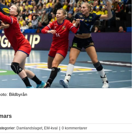
oto: Bildbyrån
 mars
ategorier:
Damlandslaget
,
EM-kval
|
0 kommentarer