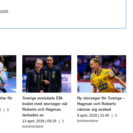
.com
lar för
Sverige avslutade EM-
Ny storseger för Sverige –
kvalet med storseger när
Hagman och Roberts
Roberts och Hagman
närmar sig avsked
5
|
0
tackades av
8 april, 2026 | 15:40
|
0
kommentarer
13 april, 2026 | 09:29
|
0
kommentarer