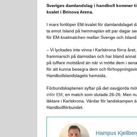
Sveriges damlandslag i handboll kommer til
kvalet i Brinova Arena.
I mars fortlöper EM-kvalet för damlandslaget d
ta emot Island på hemmaplan ett par dagar s
för EM-kvalmatchen mellan Sverige och Island
– Vi lyckades inte vinna i Karlskrona förra året
frammarsch på damsidan och har bland annat kva
på tuffare motstånd än när vi mötte dem i sena
för att kunna besegra dem och förhoppningsvis
Handbollslandslagets hemsida.
Förbundskaptenen syftar på det oavgjorda möte
inför EM
, en match som slutade 26-26. Men nu k
läktare i Karlskrona. Värdar för landskampe
Handbollförbundet.
Hampus Kjellber