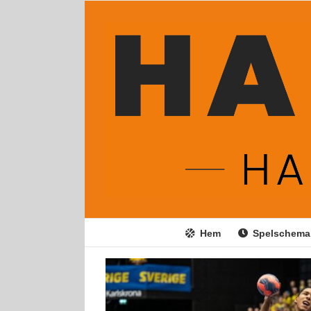
Fortsätt
till
innehållet
Hem
Spelschema