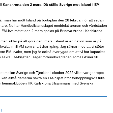
l Karlskrona den 2 mars. Då ställs Sverige mot Island i EM-
är man har mött Island på bortaplan den 28 februari för att sedan
enare. Nu har Handbollslandslaget meddelat arenan och värdstaden
. EM-kvalmötet den 2 mars spelas på Brinova Arena i Karlskrona.
, men siktar på att göra det i mars. Island är en nation som är på
lat in till VM som snart drar igång. Jag räknar med att vi stöter
ste EM-kvalet, men jag är också övertygad om att vi har kapacitet
 säkra EM-biljetten, säger förbundskaptenen Tomas Axnér till
t mellan Sverige och Tjeckien i oktober 2022 vilket var
genrepet
an alltså damerna säkra en EM-biljett inför förhoppningsvis fulla
n är hemmaklubben HK Karlskrona tillsammans med Svenska
g