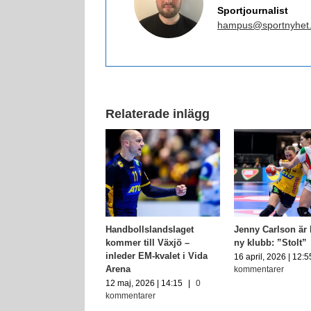
Sportjournalist
hampus@sportnyhet
Relaterade inlägg
orseger för Sverige –
Handbollslandslaget
Jenny Carlson är k
an och Roberts
kommer till Växjö –
ny klubb: ”Stolt”
ar sig avsked
inleder EM-kvalet i Vida
16 april, 2026 | 12:5
Arena
kommentarer
l, 2026 | 15:40
|
0
ntarer
12 maj, 2026 | 14:15
|
0
kommentarer