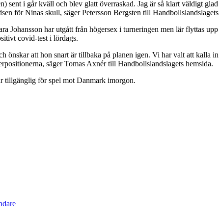
 sent i går kväll och blev glatt överraskad. Jag är så klart väldigt glad 
edsen för Ninas skull, säger Petersson Bergsten till Handbollslandslaget
a Johansson har utgått från högersex i turneringen men lär flyttas upp 
tivt covid-test i lördags.
h önskar att hon snart är tillbaka på planen igen. Vi har valt att kall
gerpositionerna, säger Tomas Axnér till Handbollslandslagets hemsida.
är tillgänglig för spel mot Danmark imorgon.