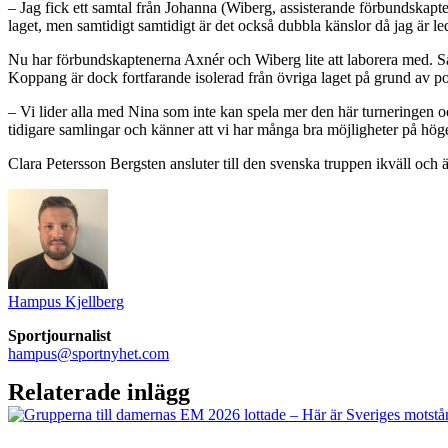
– Jag fick ett samtal från Johanna (Wiberg, assisterande förbundskapten)
laget, men samtidigt samtidigt är det också dubbla känslor då jag är l
Nu har förbundskaptenerna Axnér och Wiberg lite att laborera med. Sar
Koppang är dock fortfarande isolerad från övriga laget på grund av posi
– Vi lider alla med Nina som inte kan spela mer den här turneringen oc
tidigare samlingar och känner att vi har många bra möjligheter på hö
Clara Petersson Bergsten ansluter till den svenska truppen ikväll och 
Hampus Kjellberg
Sportjournalist
hampus@sportnyhet.com
Relaterade inlägg