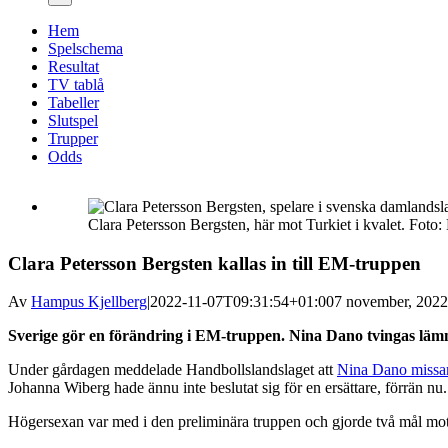
Hem
Spelschema
Resultat
TV tablå
Tabeller
Slutspel
Trupper
Odds
Clara Petersson Bergsten, här mot Turkiet i kvalet. Fo
Clara Petersson Bergsten kallas in till EM-truppen
Av
Hampus Kjellberg
|
2022-11-07T09:31:54+01:00
7 november, 2022
Sverige gör en förändring i EM-truppen. Nina Dano tvingas lämna
Under gårdagen meddelade Handbollslandslaget att
Nina Dano missa
Johanna Wiberg hade ännu inte beslutat sig för en ersättare, förrän n
Högersexan var med i den preliminära truppen och gjorde två mål mot