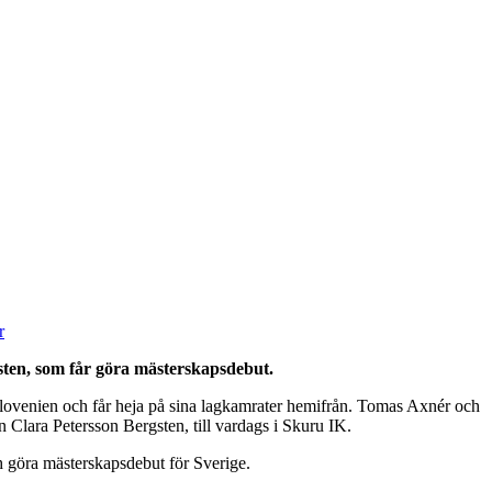
r
sten, som får göra mästerskapsdebut.
Slovenien och får heja på sina lagkamrater hemifrån. Tomas Axnér och
 Clara Petersson Bergsten, till vardags i Skuru IK.
h göra mästerskapsdebut för Sverige.