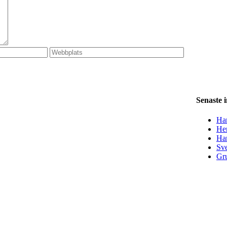
Senaste 
Han
Her
Ha
Sve
Gru