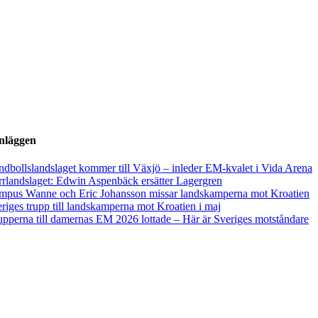
inläggen
dbollslandslaget kommer till Växjö – inleder EM-kvalet i Vida Arena
rlandslaget: Edwin Aspenbäck ersätter Lagergren
mpus Wanne och Eric Johansson missar landskamperna mot Kroatien
riges trupp till landskamperna mot Kroatien i maj
pperna till damernas EM 2026 lottade – Här är Sveriges motståndare