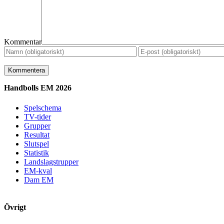
Kommentar
Handbolls EM 2026
Spelschema
TV-tider
Grupper
Resultat
Slutspel
Statistik
Landslagstrupper
EM-kval
Dam EM
Övrigt