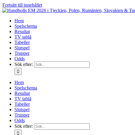
Fortsätt till innehållet
Hem
Spelschema
Resultat
TV tablå
Tabeller
Slutspel
Trupper
Odds
Sök efter:
Hem
Spelschema
Resultat
TV tablå
Tabeller
Slutspel
Trupper
Odds
Sök efter: