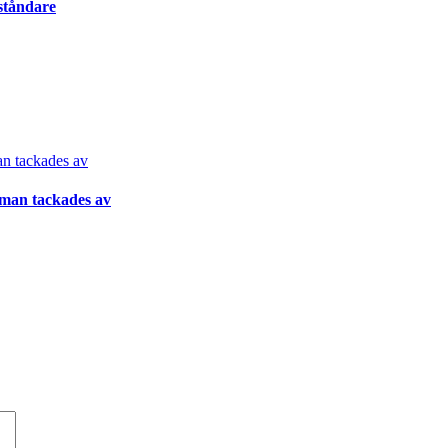
ståndare
gman tackades av