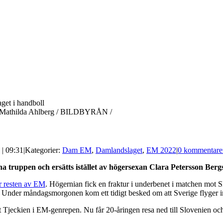
to: Mathilda Ahlberg / BILDBYRÅN /
 | 09:31
|
Kategorier:
Dam EM
,
Damlandslaget
,
EM 2022
|
0 kommentare
 truppen och ersätts istället av högersexan Clara Petersson Berg
r resten av EM
. Högernian fick en fraktur i underbenet i matchen mot 
u. Under måndagsmorgonen kom ett tidigt besked om att Sverige flyger in
 Tjeckien i EM-genrepen. Nu får 20-åringen resa ned till Slovenien oc