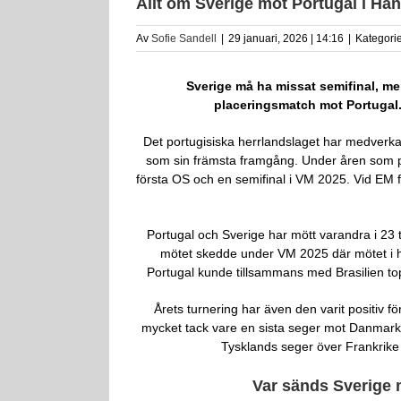
Allt om Sverige mot Portugal i Ha
Av
Sofie Sandell
|
29 januari, 2026 | 14:16
|
Kategori
Sverige må ha missat semifinal, men
placeringsmatch mot Portugal. 
Det portugisiska herrlandslaget har medverkat
som sin främsta framgång. Under åren som pa
första OS och en semifinal i VM 2025. Vid EM f
Portugal och Sverige har mött varandra i 23 
mötet skedde under VM 2025 där mötet i hu
Portugal kunde tillsammans med Brasilien to
Årets turnering har även den varit positiv 
mycket tack vare en sista seger mot Danmark.
Tysklands seger över Frankrike
Var sänds Sverige 