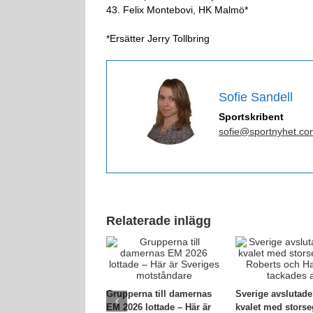
43. Felix Montebovi, HK Malmö*
*Ersätter Jerry Tollbring
Sofie Sandell
Sportskribent
sofie@sportnyhet.co
Relaterade inlägg
Grupperna till damernas
Sverige avslutad
EM 2026 lottade – Här är
kvalet med storse