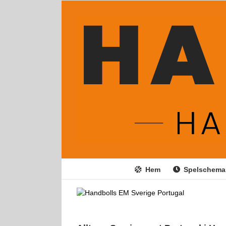
Fortsätt
till
innehållet
Hem
Spelschema