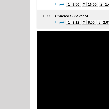
Expekt
1
3.50
X
10.00
2
1.
19:00
Onnereds - Savehof
Expekt
1
2.12
X
8.50
2
2.0