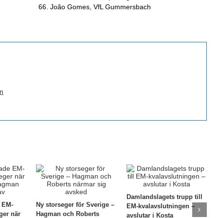
66. João Gomes, VfL Gummersbach
m
Damlandslagets trupp till
e EM-
Ny storseger för Sverige –
EM-kvalavslutningen –
ger när
Hagman och Roberts
avslutar i Kosta