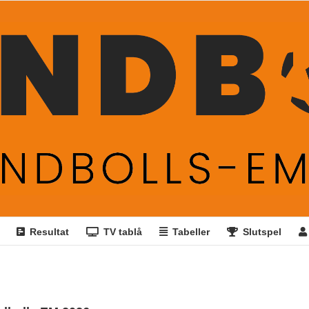
Resultat
TV tablå
Tabeller
Slutspel