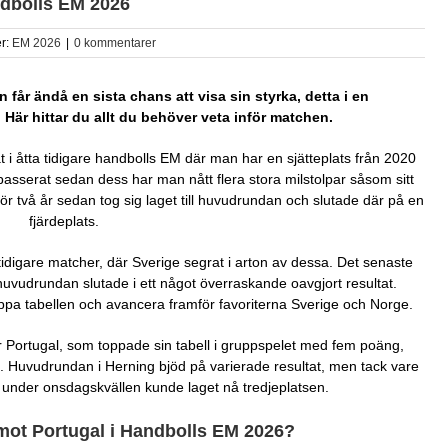
ndbolls EM 2026
er:
EM 2026
|
0 kommentarer
 får ändå en sista chans att visa sin styrka, detta i en
Här hittar du allt du behöver veta inför matchen.
 i åtta tidigare handbolls EM där man har en sjätteplats från 2020
sserat sedan dess har man nått flera stora milstolpar såsom sitt
ör två år sedan tog sig laget till huvudrundan och slutade där på en
fjärdeplats.
tidigare matcher, där Sverige segrat i arton av dessa. Det senaste
vudrundan slutade i ett något överraskande oavgjort resultat.
ppa tabellen och avancera framför favoriterna Sverige och Norge.
för Portugal, som toppade sin tabell i gruppspelet med fem poäng,
 Huvudrundan i Herning bjöd på varierade resultat, men tack vare
 under onsdagskvällen kunde laget nå tredjeplatsen.
mot Portugal i Handbolls EM 2026?