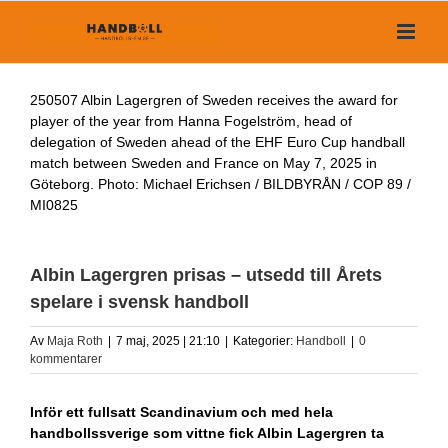
Fortsätt
till
innehållet
250507 Albin Lagergren of Sweden receives the award for
player of the year from Hanna Fogelström, head of
delegation of Sweden ahead of the EHF Euro Cup handball
match between Sweden and France on May 7, 2025 in
Göteborg. Photo: Michael Erichsen / BILDBYRÅN / COP 89 /
MI0825
Albin Lagergren prisas – utsedd till Årets
spelare i svensk handboll
Av
Maja Roth
|
7 maj, 2025 | 21:10
|
Kategorier:
Handboll
|
0
kommentarer
Inför ett fullsatt Scandinavium och med hela
handbollssverige som vittne fick Albin Lagergren ta