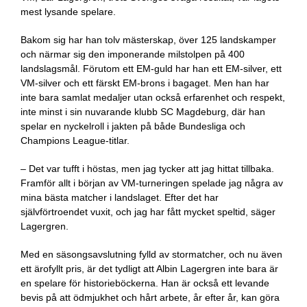
mest lysande spelare.
Bakom sig har han tolv mästerskap, över 125 landskamper
och närmar sig den imponerande milstolpen på 400
landslagsmål. Förutom ett EM-guld har han ett EM-silver, ett
VM-silver och ett färskt EM-brons i bagaget. Men han har
inte bara samlat medaljer utan också erfarenhet och respekt,
inte minst i sin nuvarande klubb SC Magdeburg, där han
spelar en nyckelroll i jakten på både Bundesliga och
Champions League-titlar.
– Det var tufft i höstas, men jag tycker att jag hittat tillbaka.
Framför allt i början av VM-turneringen spelade jag några av
mina bästa matcher i landslaget. Efter det har
självförtroendet vuxit, och jag har fått mycket speltid, säger
Lagergren.
Med en säsongsavslutning fylld av stormatcher, och nu även
ett ärofyllt pris, är det tydligt att Albin Lagergren inte bara är
en spelare för historieböckerna. Han är också ett levande
bevis på att ödmjukhet och hårt arbete, år efter år, kan göra