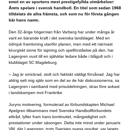
emot en av sportens mest prestigefyllda utmärkelser:
Årets spelare i svensk handboll. En titel som sedan 1968
tilldelats de allra främsta, och som nu för första gången
bär hans namn.
Den 32-årige högernian från Varberg har under många år
varit en bärande kraft i det svenska landslaget. Med en
ödmjuk framtoning utanför planen, men med ett närmast
kirurgiskt sinne för tajming och spelförståelse på den, har
Lagergren vuxit till en självklar ledare både i blågult och i
klubblaget SC Magdeburg.
– Jag är smickrad, stolt och faktiskt väldigt förvånad. Jag har
aldrig sett mig själv som en del av de här diskussionerna, sa
Lagergren i samband med prisutdelningen, strax före avkast
i landskampen mot Frankrike.
Juryns motivering, formulerad av förbundskapten Michael
Apelgren tillsammans med Svenska Handbollförbundets
elitråd, lyfter fram hans kontinuitet, mångsidighet och
prestationer under säsongen. Detta inte minst under januaris
VM, där Lagergren, trots Sveriges svaga resultat, var lagets