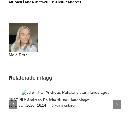
ett bestående avtryck i svensk handboll.
Maja Roth
Relaterade inlägg
JUST NU: Andreas Palicka slutar i landslaget
N
30 januari, 2026 | 16:14
|
0 kommentarer
b
1