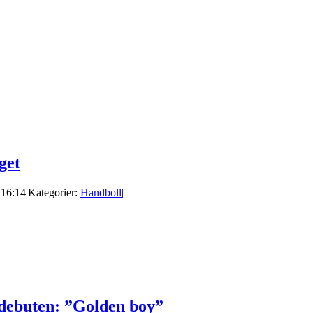
get
 16:14
|
Kategorier:
Handboll
|
sdebuten: ”Golden boy”