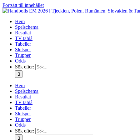
Fortsätt till innehållet
Hem
Spelschema
Resultat
TV tablå
Tabeller
Slutspel
Trupper
Odds
Sök efter:
Hem
Spelschema
Resultat
TV tablå
Tabeller
Slutspel
Trupper
Odds
Sök efter: