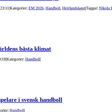
 23:11
|
Kategorier:
EM 2026
,
Handboll
,
Herrlandslaget
|
Taggar:
Nikola 
världens bästa klimat
0:18
|
Kategorier:
Handboll
|
spelare i svensk handboll
orier:
Handboll
|