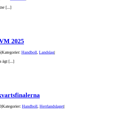
e [...]
s VM 2025
5
|
Kategorier:
Handboll
,
Landslag
|
ägt [...]
vartsfinalerna
0
|
Kategorier:
Handboll
,
Herrlandslaget
|