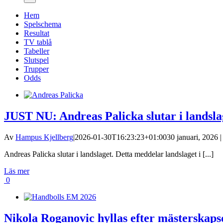
Hem
Spelschema
Resultat
TV tablå
Tabeller
Slutspel
Trupper
Odds
JUST NU: Andreas Palicka slutar i landsla
Av
Hampus Kjellberg
|
2026-01-30T16:23:23+01:00
30 januari, 2026 |
Andreas Palicka slutar i landslaget. Detta meddelar landslaget i [...]
Läs mer
0
Nikola Roganovic hyllas efter mästerskap