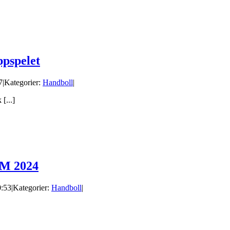
ppspelet
7
|
Kategorier:
Handboll
|
[...]
EM 2024
0:53
|
Kategorier:
Handboll
|