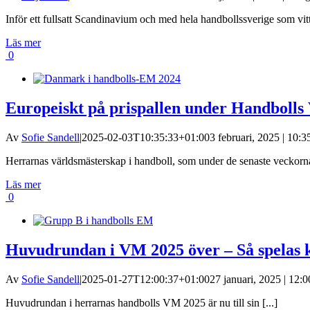
Inför ett fullsatt Scandinavium och med hela handbollssverige som vittn
Läs mer
0
Europeiskt på prispallen under Handboll
Av
Sofie Sandell
|
2025-02-03T10:35:33+01:00
3 februari, 2025 | 10:3
Herrarnas världsmästerskap i handboll, som under de senaste veckorna 
Läs mer
0
Huvudrundan i VM 2025 över – Så spelas k
Av
Sofie Sandell
|
2025-01-27T12:00:37+01:00
27 januari, 2025 | 12:0
Huvudrundan i herrarnas handbolls VM 2025 är nu till sin [...]