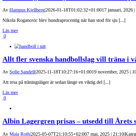
Av
Hampus Kjellberg
|
2026-01-18T01:02:32+01:00
17 januari, 2026 |
Nikola Roganovic blev hundraprocentig när han stod för sju [...]
Läs mer
0
Allt fler svenska handbollslag vill träna i 
Av
Sofie Sandell
|
2025-11-18T10:27:16+01:00
19 november, 2025 | 1
Att resa på träningsläger är sedan länge en viktig del [...]
Läs mer
0
Albin Lagergren prisas – utsedd till Årets 
Av
Maja Roth
|
2025-05-07T21:10:55+02:00
7 maj, 2025 | 21:10
|
Kateg