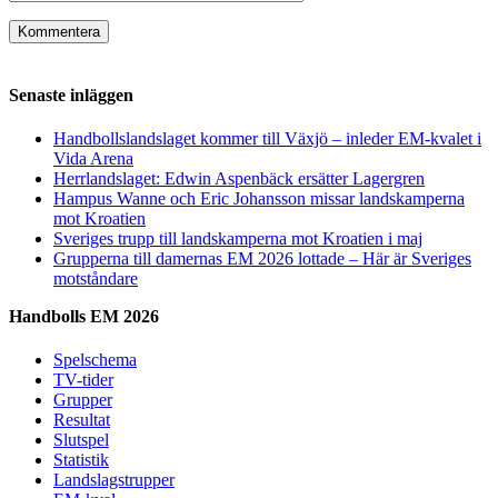
Senaste inläggen
Handbollslandslaget kommer till Växjö – inleder EM-kvalet i
Vida Arena
Herrlandslaget: Edwin Aspenbäck ersätter Lagergren
Hampus Wanne och Eric Johansson missar landskamperna
mot Kroatien
Sveriges trupp till landskamperna mot Kroatien i maj
Grupperna till damernas EM 2026 lottade – Här är Sveriges
motståndare
Handbolls EM 2026
Spelschema
TV-tider
Grupper
Resultat
Slutspel
Statistik
Landslagstrupper