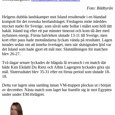
Foto: Bildbyrån
Helgens dubbla landskamper mot Island resulterade i en blandad
kompott för det svenska herrlandslaget. Fredagens möte inleddes
mycket starkt för Sverige, som såväl satte bollar i målet som höll tätt
bakåt. Island tog efter ett par minuter timeout och kom då åter med
nyfunnen energi. Första halvleken slutade 13-11 till Sverige, men
kort efter paus hade motståndarna lyckats vända på resultatet. Lagen
turades sedan om att inneha övertaget, men när slutsignalen ljöd var
det Island som hade gjort ett mål mer. Slutställningen för matchen
blev 26-27.
Två dagar senare lyckades de blågula få revansch i en match där
både Kim Ekdahl Du Rietz och Albin Lagergren lyckades göra sju
mål. Slutresultatet blev 35-31 efter en första period som slutade 18-
18.
Detta var lagets sista samling innan VM-truppen plockas ut i början
av december. Nästa match som laget har framför sig är mot Egypten
under under EM-förlägret.