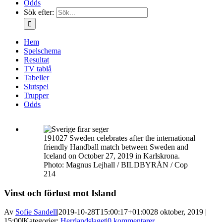
Odds
Sök efter:
Hem
Spelschema
Resultat
TV tablå
Tabeller
Slutspel
Trupper
Odds
191027 Sweden celebrates after the international
friendly Handball match between Sweden and
Iceland on October 27, 2019 in Karlskrona.
Photo: Magnus Lejhall / BILDBYRÅN / Cop
214
Vinst och förlust mot Island
Av
Sofie Sandell
|
2019-10-28T15:00:17+01:00
28 oktober, 2019 |
15:00
|
Kategorier:
Herrlandslaget
|
0 kommentarer