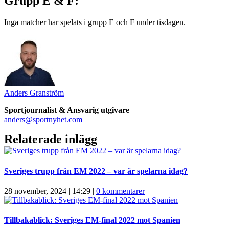
Grupp E & F:
Inga matcher har spelats i grupp E och F under tisdagen.
Anders Granström
Sportjournalist & Ansvarig utgivare
anders@sportnyhet.com
Relaterade inlägg
Sveriges trupp från EM 2022 – var är spelarna idag?
28 november, 2024 | 14:29
|
0 kommentarer
Tillbakablick: Sveriges EM-final 2022 mot Spanien