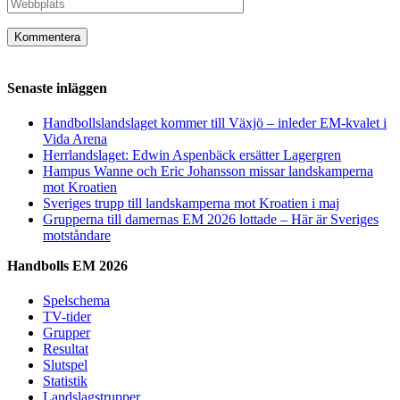
Senaste inläggen
Handbollslandslaget kommer till Växjö – inleder EM-kvalet i
Vida Arena
Herrlandslaget: Edwin Aspenbäck ersätter Lagergren
Hampus Wanne och Eric Johansson missar landskamperna
mot Kroatien
Sveriges trupp till landskamperna mot Kroatien i maj
Grupperna till damernas EM 2026 lottade – Här är Sveriges
motståndare
Handbolls EM 2026
Spelschema
TV-tider
Grupper
Resultat
Slutspel
Statistik
Landslagstrupper