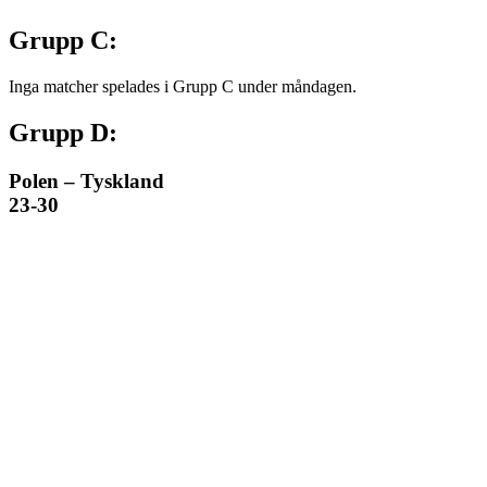
Grupp C:
Inga matcher spelades i Grupp C under måndagen.
Grupp D:
Polen – Tyskland
23-30