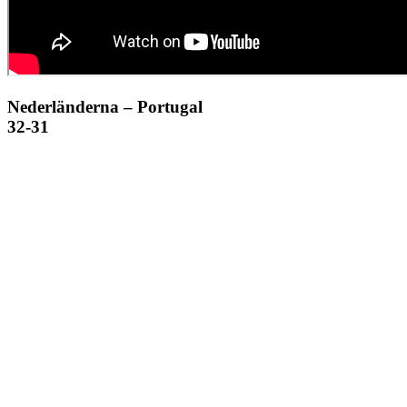
Nederländerna – Portugal
32-31