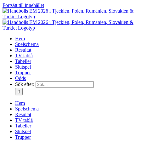
Fortsätt till innehållet
Hem
Spelschema
Resultat
TV tablå
Tabeller
Slutspel
Trupper
Odds
Sök efter:
Hem
Spelschema
Resultat
TV tablå
Tabeller
Slutspel
Trupper