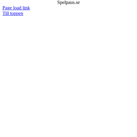
Spelpaus.se
Page load link
Till toppen