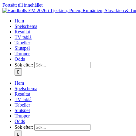
Fortsätt till innehållet
Hem
Spelschema
Resultat
TV tablå
Tabeller
Slutspel
Trupper
Odds
Sök efter:
Hem
Spelschema
Resultat
TV tablå
Tabeller
Slutspel
Trupper
Odds
Sök efter: