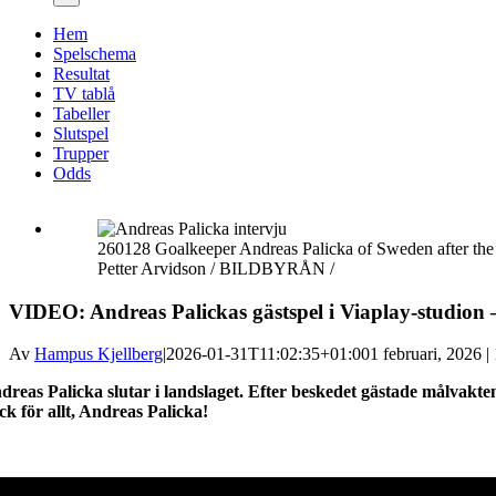
Hem
Spelschema
Resultat
TV tablå
Tabeller
Slutspel
Trupper
Odds
260128 Goalkeeper Andreas Palicka of Sweden after t
Petter Arvidson / BILDBYRÅN /
VIDEO: Andreas Palickas gästspel i Viaplay-studion 
Av
Hampus Kjellberg
|
2026-01-31T11:02:35+01:00
1 februari, 2026 |
dreas Palicka slutar i landslaget. Efter beskedet gästade målvakte
ck för allt, Andreas Palicka!