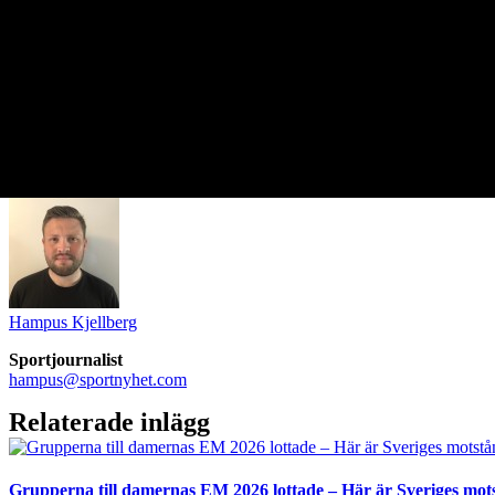
Hampus Kjellberg
Sportjournalist
hampus@sportnyhet.com
Relaterade inlägg
Grupperna till damernas EM 2026 lottade – Här är Sveriges mot