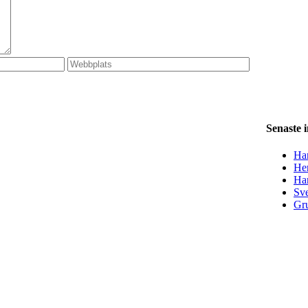
Senaste 
Han
Her
Ha
Sve
Gru