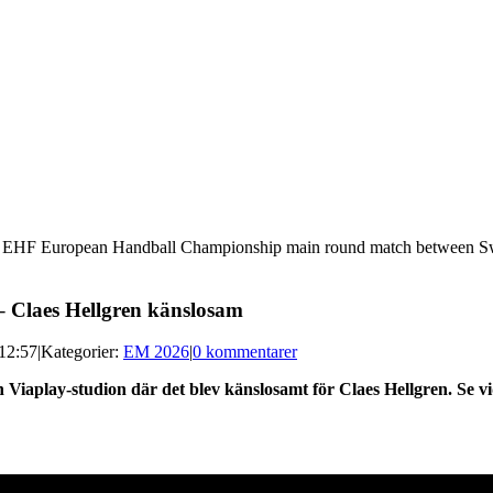
he EHF European Handball Championship main round match between Sw
– Claes Hellgren känslosam
 12:57
|
Kategorier:
EM 2026
|
0 kommentarer
n Viaplay-studion där det blev känslosamt för Claes Hellgren. Se v