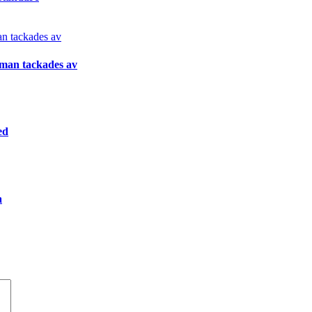
gman tackades av
ed
a