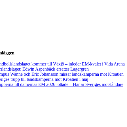
inläggen
dbollslandslaget kommer till Växjö – inleder EM-kvalet i Vida Arena
rlandslaget: Edwin Aspenbäck ersätter Lagergren
mpus Wanne och Eric Johansson missar landskamperna mot Kroatien
riges trupp till landskamperna mot Kroatien i maj
pperna till damernas EM 2026 lottade – Här är Sveriges motståndare