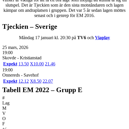
slutspel. Det är Tjeckien som är den sista motståndaren och lagen
kämpar om andraplatsen i gruppen. Det var 5 år sedan lagen möttes
senast och i genrep för EM 2016.
Tjeckien – Sverige
Måndag 17 januari kl. 20:30 på
TV6
och
Viaplay
25 mars, 2026
19:00
Skovde - Kristianstad
Expekt
1
3.50
X
10.00
2
1.46
19:00
Onnereds - Savehof
Expekt
1
2.12
X
8.50
2
2.07
Tabell EM 2022 – Grupp E
#
Lag
M
V
O
F
+/-