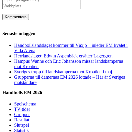
Senaste inläggen
Handbollslandslaget kommer till Växjö – inleder EM-kvalet i
Vida Arena
Herrlandslaget: Edwin Aspenbäck ersätter Lagergren
Hampus Wanne och Eric Johansson missar landskamperna
mot Kroatien
Sveriges trupp till landskamperna mot Kroatien i maj
Grupperna till damernas EM 2026 lottade – Här är Sveriges
motståndare
Handbolls EM 2026
Spelschema
TV-tider
Grupper
Resultat
Slutspel
Statistik