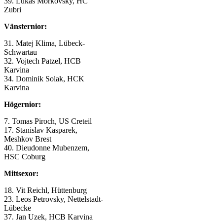
39. Lukas Morkovsky, HC
Zubri
Vänsternior:
31. Matej Klima, Lübeck-
Schwartau
32. Vojtech Patzel, HCB
Karvina
34. Dominik Solak, HCK
Karvina
Högernior:
7. Tomas Piroch, US Creteil
17. Stanislav Kasparek,
Meshkov Brest
40. Dieudonne Mubenzem,
HSC Coburg
Mittsexor:
18. Vit Reichl, Hüttenburg
23. Leos Petrovsky, Nettelstadt-
Lübecke
37. Jan Uzek, HCB Karvina