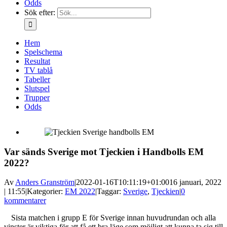
Odds
Sök efter:
Hem
Spelschema
Resultat
TV tablå
Tabeller
Slutspel
Trupper
Odds
Var sänds Sverige mot Tjeckien i Handbolls EM
2022?
Av
Anders Granström
|
2022-01-16T10:11:19+01:00
16 januari, 2022
| 11:55
|
Kategorier:
EM 2022
|
Taggar:
Sverige
,
Tjeckien
|
0
kommentarer
Sista matchen i grupp E för Sverige innan huvudrundan och alla
vinster är viktiga för att få ett bra läge som möjligt att kunna ta sig till