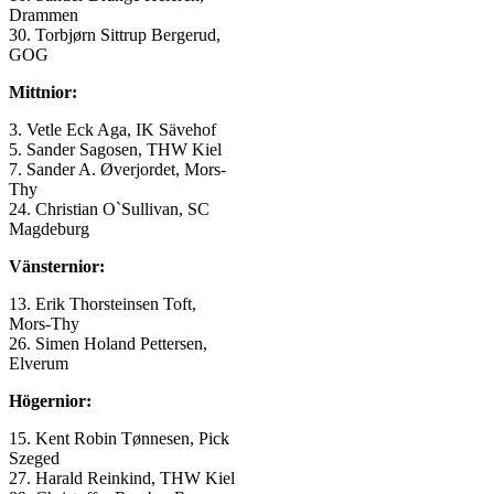
Drammen
30. Torbjørn Sittrup Bergerud,
GOG
Mittnior:
3. Vetle Eck Aga, IK Sävehof
5. Sander Sagosen, THW Kiel
7. Sander A. Øverjordet, Mors-
Thy
24. Christian O`Sullivan, SC
Magdeburg
Vänsternior:
13. Erik Thorsteinsen Toft,
Mors-Thy
26. Simen Holand Pettersen,
Elverum
Högernior:
15. Kent Robin Tønnesen, Pick
Szeged
27. Harald Reinkind, THW Kiel