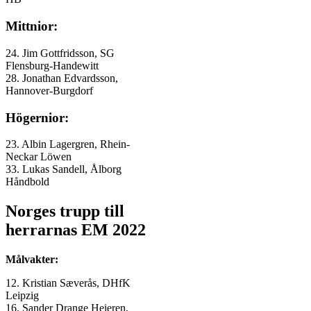
Mittnior:
24. Jim Gottfridsson, SG
Flensburg-Handewitt
28. Jonathan Edvardsson,
Hannover-Burgdorf
Högernior:
23. Albin Lagergren, Rhein-
Neckar Löwen
33. Lukas Sandell, Ålborg
Håndbold
Norges trupp till
herrarnas EM 2022
Målvakter:
12. Kristian Sæverås, DHfK
Leipzig
16. Sander Drange Heieren,