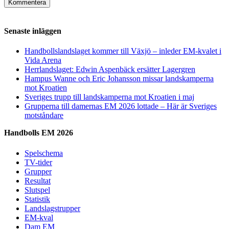
Senaste inläggen
Handbollslandslaget kommer till Växjö – inleder EM-kvalet i
Vida Arena
Herrlandslaget: Edwin Aspenbäck ersätter Lagergren
Hampus Wanne och Eric Johansson missar landskamperna
mot Kroatien
Sveriges trupp till landskamperna mot Kroatien i maj
Grupperna till damernas EM 2026 lottade – Här är Sveriges
motståndare
Handbolls EM 2026
Spelschema
TV-tider
Grupper
Resultat
Slutspel
Statistik
Landslagstrupper
EM-kval
Dam EM