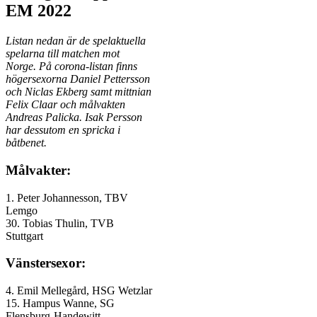
EM 2022
Listan nedan är de spelaktuella
spelarna till matchen mot
Norge. På corona-listan finns
högersexorna Daniel Pettersson
och Niclas Ekberg samt mittnian
Felix Claar och målvakten
Andreas Palicka. Isak Persson
har dessutom en spricka i
båtbenet.
Målvakter:
1. Peter Johannesson, TBV
Lemgo
30. Tobias Thulin, TVB
Stuttgart
Vänstersexor:
4. Emil Mellegård, HSG Wetzlar
15. Hampus Wanne, SG
Flensburg-Handewitt