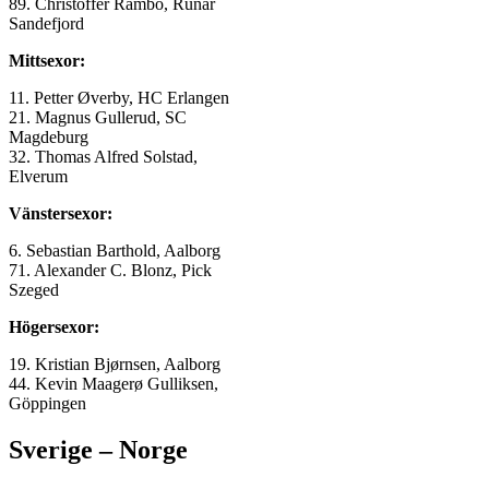
89. Christoffer Rambo, Runar
Sandefjord
Mittsexor:
11. Petter Øverby, HC Erlangen
21. Magnus Gullerud, SC
Magdeburg
32. Thomas Alfred Solstad,
Elverum
Vänstersexor:
6. Sebastian Barthold, Aalborg
71. Alexander C. Blonz, Pick
Szeged
Högersexor:
19. Kristian Bjørnsen, Aalborg
44. Kevin Maagerø Gulliksen,
Göppingen
Sverige – Norge