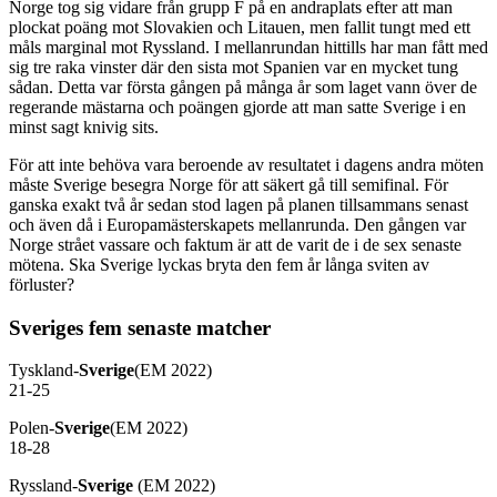
Norge tog sig vidare från grupp F på en andraplats efter att man
plockat poäng mot Slovakien och Litauen, men fallit tungt med ett
måls marginal mot Ryssland. I mellanrundan hittills har man fått med
sig tre raka vinster där den sista mot Spanien var en mycket tung
sådan. Detta var första gången på många år som laget vann över de
regerande mästarna och poängen gjorde att man satte Sverige i en
minst sagt knivig sits.
För att inte behöva vara beroende av resultatet i dagens andra möten
måste Sverige besegra Norge för att säkert gå till semifinal. För
ganska exakt två år sedan stod lagen på planen tillsammans senast
och även då i Europamästerskapets mellanrunda. Den gången var
Norge strået vassare och faktum är att de varit de i de sex senaste
mötena. Ska Sverige lyckas bryta den fem år långa sviten av
förluster?
Sveriges fem senaste matcher
Tyskland-
Sverige
(EM 2022)
21-25
Polen-
Sverige
(EM 2022)
18-28
Ryssland-
Sverige
(EM 2022)