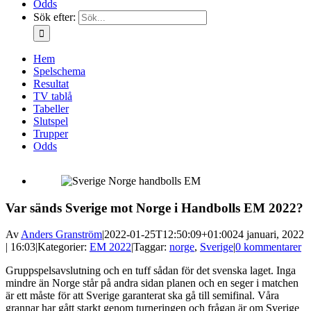
Odds
Sök efter:
Hem
Spelschema
Resultat
TV tablå
Tabeller
Slutspel
Trupper
Odds
Var sänds Sverige mot Norge i Handbolls EM 2022?
Av
Anders Granström
|
2022-01-25T12:50:09+01:00
24 januari, 2022
| 16:03
|
Kategorier:
EM 2022
|
Taggar:
norge
,
Sverige
|
0 kommentarer
Gruppspelsavslutning och en tuff sådan för det svenska laget. Inga
mindre än Norge står på andra sidan planen och en seger i matchen
är ett måste för att Sverige garanterat ska gå till semifinal. Våra
grannar har gått starkt genom turneringen och frågan är om Sverige