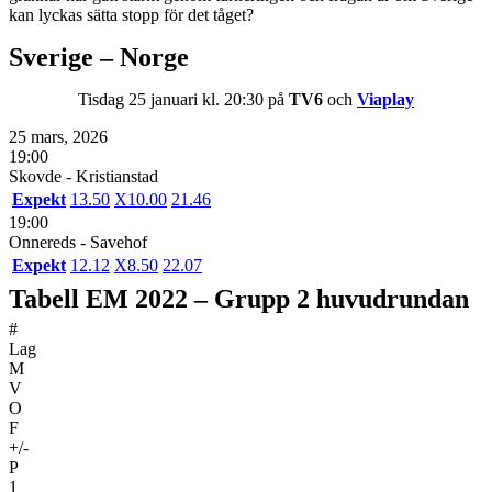
kan lyckas sätta stopp för det tåget?
Sverige – Norge
Tisdag 25 januari kl. 20:30 på
TV6
och
Viaplay
25 mars, 2026
19:00
Skovde - Kristianstad
Expekt
1
3.50
X
10.00
2
1.46
19:00
Onnereds - Savehof
Expekt
1
2.12
X
8.50
2
2.07
Tabell EM 2022 –
Grupp 2 huvudrundan
#
Lag
M
V
O
F
+/-
P
1