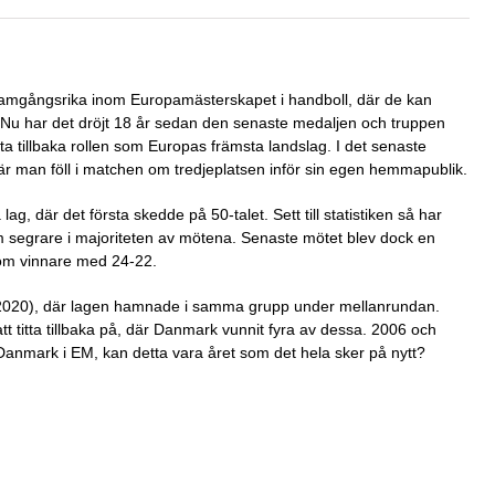
amgångsrika inom Europamästerskapet i handboll, där de kan
t. Nu har det dröjt 18 år sedan den senaste medaljen och truppen
ta tillbaka rollen som Europas främsta landslag. I det senaste
är man föll i matchen om tredjeplatsen inför sin egen hemmapublik.
ag, där det första skedde på 50-talet. Sett till statistiken så har
m segrare i majoriteten av mötena. Senaste mötet blev dock en
som vinnare med 24-22.
2020), där lagen hamnade i samma grupp under mellanrundan.
tt titta tillbaka på, där Danmark vunnit fyra av dessa. 2006 och
anmark i EM, kan detta vara året som det hela sker på nytt?