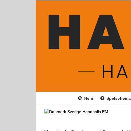
Fortsätt
till
innehållet
Hem
Spelschema