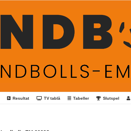
Resultat
TV tablå
Tabeller
Slutspel