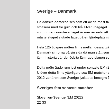
Sverige – Danmark
De danska damerna ses som ett av de mest fr
stoltsera med tre guld och två silver i bagage
som nu representerar laget är mer än redo att 
mästerskapet slutade laget på en fjärdeplats n
Hela 125 tidigare möten finns mellan dessa två l
Danmark siffrorna på sin sida då man stått so
jämn historia där de rödvita lämnade planen 
Detta möte ägde rum just under senaste EM (
Utöver detta finns ytterligare sex EM-matcher a
2012 var åren som Sverige lyckades besegra D
Sveriges fem senaste matcher
Slovenien-
Sverige
(EM 2022)
22-33