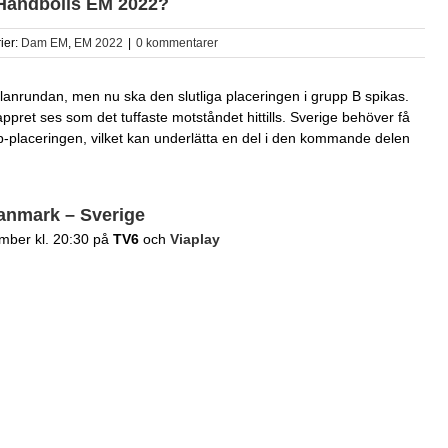
 Handbolls EM 2022?
ier:
Dam EM
,
EM 2022
|
0 kommentarer
anrundan, men nu ska den slutliga placeringen i grupp B spikas.
ret ses som det tuffaste motståndet hittills. Sverige behöver få
p-placeringen, vilket kan underlätta en del i den kommande delen
anmark – Sverige
mber kl. 20:30 på
TV6
och
Viaplay