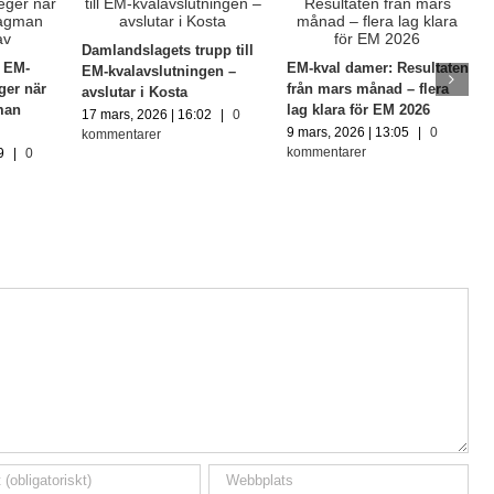
Damlandslagets trupp till
e EM-
EM-kval damer: Resultaten
EM-kvalavslutningen –
ger när
från mars månad – flera
avslutar i Kosta
man
lag klara för EM 2026
17 mars, 2026 | 16:02
|
0
9 mars, 2026 | 13:05
|
0
kommentarer
kommentarer
9
|
0