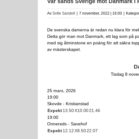
Var sänds Sverige mot Danmark i
Av
Sofie Sandell
|
7 november, 2022 | 16:00
|
Kategor
De svenska damerna är redan nu klara för mell
Detta gör man mot Danmark, ett lag som på papp
med sig åtminstone en poäng för att säkra top
av mästerskapet.
D
Tisdag 8 nove
25 mars, 2026
19:00
Skovde - Kristianstad
Expekt
1
3.50
X
10.00
2
1.46
19:00
Onnereds - Savehof
Expekt
1
2.12
X
8.50
2
2.07