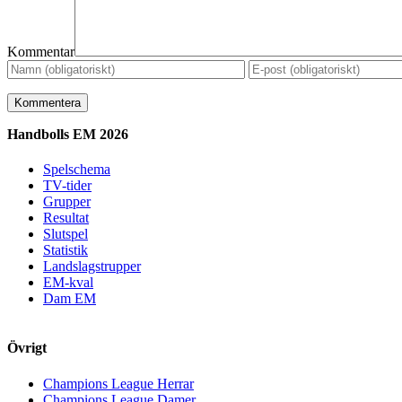
Kommentar
Handbolls EM 2026
Spelschema
TV-tider
Grupper
Resultat
Slutspel
Statistik
Landslagstrupper
EM-kval
Dam EM
Övrigt
Champions League Herrar
Champions League Damer