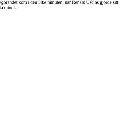
Avgörandet kom i den 58:e minuten, när Renārs Uščins gjorde sitt
ta minut.