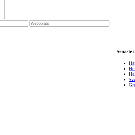
Senaste 
Han
Her
Ha
Sve
Gru