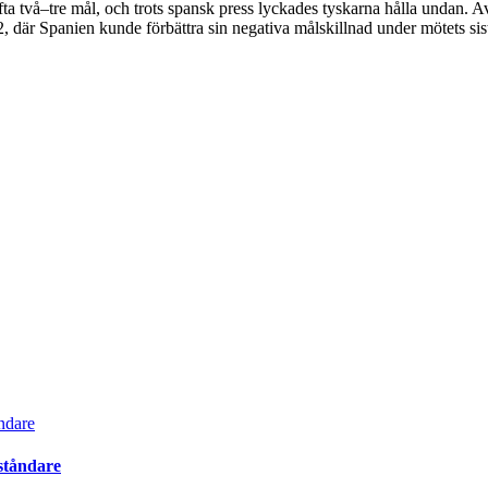
fta två–tre mål, och trots spansk press lyckades tyskarna hålla undan. 
32, där Spanien kunde förbättra sin negativa målskillnad under mötets sis
ståndare