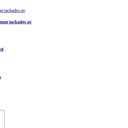
gman tackades av
ed
a