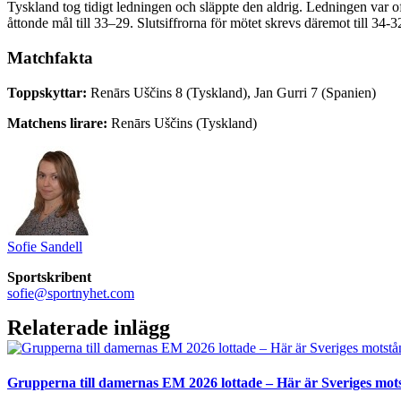
Tyskland tog tidigt ledningen och släppte den aldrig. Ledningen var o
åttonde mål till 33–29. Slutsiffrorna för mötet skrevs däremot till 34-
Matchfakta
Toppskyttar:
Renārs Uščins 8 (Tyskland), Jan Gurri 7 (Spanien)
Matchens lirare:
Renārs Uščins (Tyskland)
Sofie Sandell
Sportskribent
sofie@sportnyhet.com
Relaterade inlägg
Grupperna till damernas EM 2026 lottade – Här är Sveriges mot