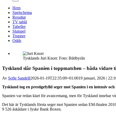
Hem
Spelschema
Resultat
TV tablå
Tabeller
Slutspel
Trupper
Odds
Tysklands Juri Knorr. Foto: Bildbyrån
Tyskland slår Spanien i toppmatchen – båda vidare 
Av
Sofie Sandell
|
2026-01-19T22:35:09+01:00
19 januari, 2026 | 22:1
Tyskland tog en prestigefylld seger mot Spanien i en intensiv 
Spanien var redan klart för avancemang, men för Tyskland innebar vinst
Det här är Tysklands första seger mot Spanien sedan EM-finalen 2016.
9 526 åskådare i Jyske Bank Boxen.