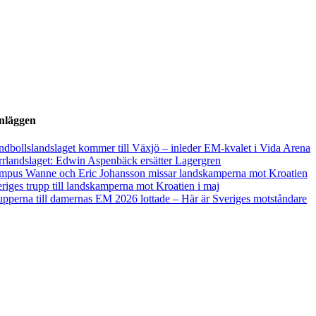
inläggen
dbollslandslaget kommer till Växjö – inleder EM-kvalet i Vida Arena
rlandslaget: Edwin Aspenbäck ersätter Lagergren
mpus Wanne och Eric Johansson missar landskamperna mot Kroatien
riges trupp till landskamperna mot Kroatien i maj
pperna till damernas EM 2026 lottade – Här är Sveriges motståndare