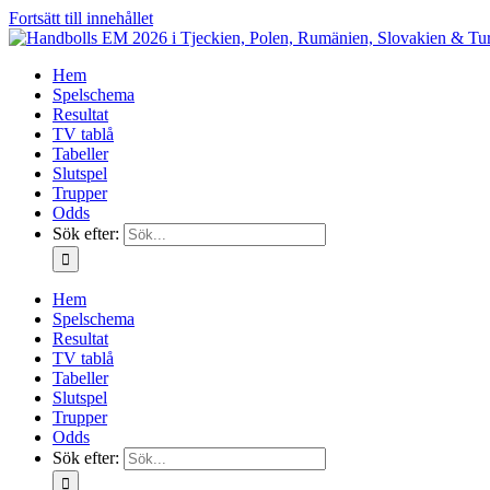
Fortsätt till innehållet
Hem
Spelschema
Resultat
TV tablå
Tabeller
Slutspel
Trupper
Odds
Sök efter:
Hem
Spelschema
Resultat
TV tablå
Tabeller
Slutspel
Trupper
Odds
Sök efter: