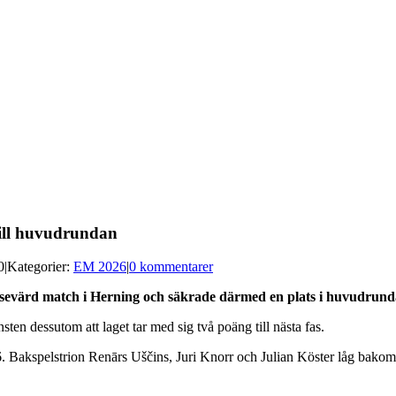
till huvudrundan
0
|
Kategorier:
EM 2026
|
0 kommentarer
och sevärd match i Herning och säkrade därmed en plats i huvudru
en dessutom att laget tar med sig två poäng till nästa fas.
 Bakspelstrion Renārs Uščins, Juri Knorr och Julian Köster låg bakom m