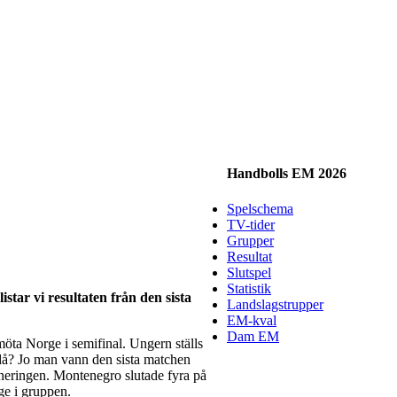
Handbolls EM 2026
Spelschema
TV-tider
Grupper
Resultat
Slutspel
Statistik
star vi resultaten från den sista
Landslagstrupper
EM-kval
Dam EM
öta Norge i semifinal. Ungern ställs
då? Jo man vann den sista matchen
neringen. Montenegro slutade fyra på
ge i gruppen.