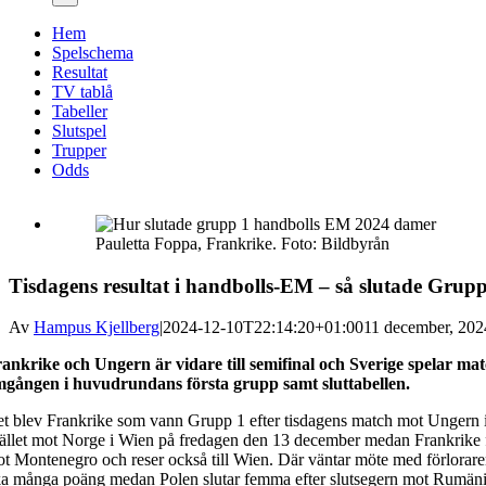
Hem
Spelschema
Resultat
TV tablå
Tabeller
Slutspel
Trupper
Odds
Pauletta Foppa, Frankrike. Foto: Bildbyrån
Tisdagens resultat i handbolls-EM – så slutade Grup
Av
Hampus Kjellberg
|
2024-12-10T22:14:20+01:00
11 december, 2024
ankrike och Ungern är vidare till semifinal och Sverige spelar mat
gången i huvudrundans första grupp samt sluttabellen.
t blev Frankrike som vann Grupp 1 efter tisdagens match mot Ungern i D
tället mot Norge i Wien på fredagen den 13 december medan Frankrike
t Montenegro och reser också till Wien. Där väntar möte med förlorar
ka många poäng medan Polen slutar femma efter slutsegern mot Rumänien,