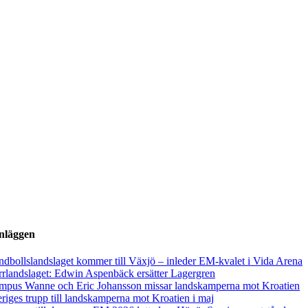
inläggen
dbollslandslaget kommer till Växjö – inleder EM-kvalet i Vida Arena
rlandslaget: Edwin Aspenbäck ersätter Lagergren
mpus Wanne och Eric Johansson missar landskamperna mot Kroatien
riges trupp till landskamperna mot Kroatien i maj