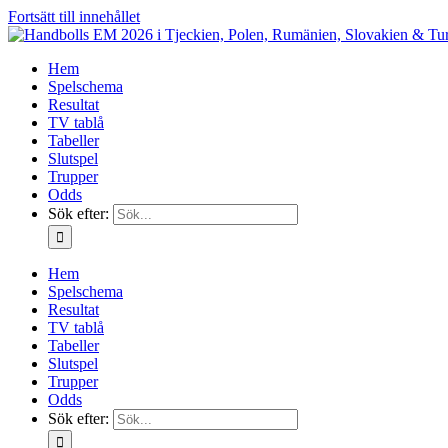
Fortsätt till innehållet
Hem
Spelschema
Resultat
TV tablå
Tabeller
Slutspel
Trupper
Odds
Sök efter:
Hem
Spelschema
Resultat
TV tablå
Tabeller
Slutspel
Trupper
Odds
Sök efter: