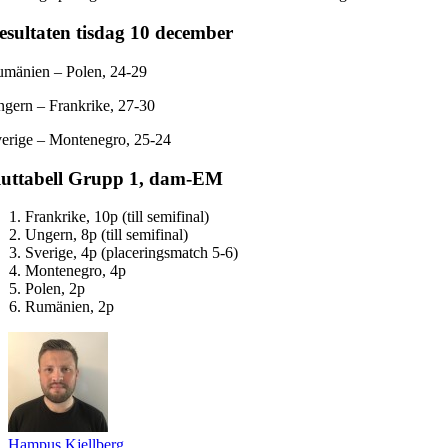
esultaten tisdag 10 december
mänien – Polen, 24-29
gern – Frankrike, 27-30
erige – Montenegro, 25-24
luttabell Grupp 1, dam-EM
Frankrike, 10p (till semifinal)
Ungern, 8p (till semifinal)
Sverige, 4p (placeringsmatch 5-6)
Montenegro, 4p
Polen, 2p
Rumänien, 2p
Hampus Kjellberg