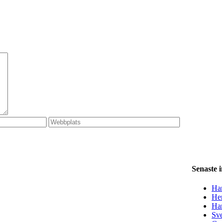
Senaste 
Han
Her
Ha
Sve