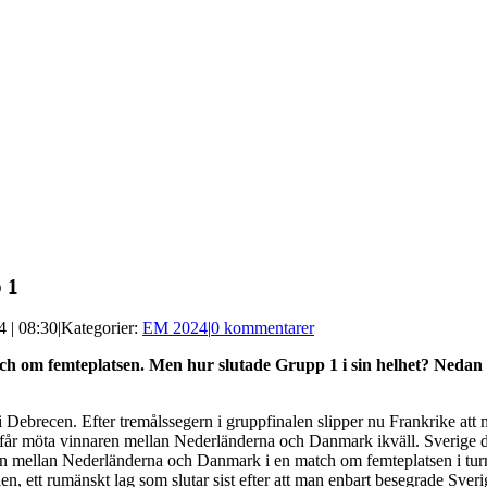
p 1
 | 08:30
|
Kategorier:
EM 2024
|
0 kommentarer
ch om femteplatsen. Men hur slutade Grupp 1 i sin helhet? Nedan li
ebrecen. Efter tremålssegern i gruppfinalen slipper nu Frankrike att m
 får möta vinnaren mellan Nederländerna och Danmark ikväll. Sverige 
en mellan Nederländerna och Danmark i en match om femteplatsen i tur
 ett rumänskt lag som slutar sist efter att man enbart besegrade Sveri