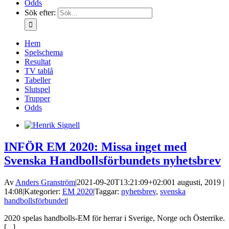
Odds
Sök efter:
Hem
Spelschema
Resultat
TV tablå
Tabeller
Slutspel
Trupper
Odds
INFÖR EM 2020: Missa inget med
Svenska Handbollsförbundets nyhetsbrev
Av
Anders Granström
|
2021-09-20T13:21:09+02:00
1 augusti, 2019 |
14:08
|
Kategorier:
EM 2020
|
Taggar:
nyhetsbrev
,
svenska
handbollsförbundet
|
2020 spelas handbolls-EM för herrar i Sverige, Norge och Österrike.
[...]