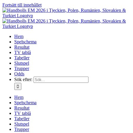
Fortsätt till innehållet
Hem
Spelschema
Resultat
TV tablå
Tabeller
Slutspel
Trupper
Odds
Sök efter:
Hem
Spelschema
Resultat
TV tablå
Tabeller
Slutspel
Trupper