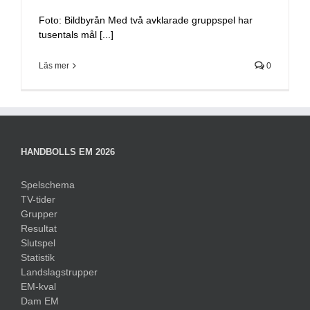
Foto: Bildbyrån Med två avklarade gruppspel har
tusentals mål [...]
Läs mer
0
HANDBOLLS EM 2026
Spelschema
TV-tider
Grupper
Resultat
Slutspel
Statistik
Landslagstrupper
EM-kval
Dam EM