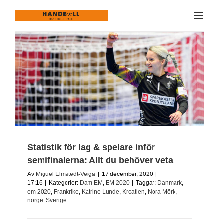
Fortsätt
till
innehållet
Statistik för lag & spelare inför
semifinalerna: Allt du behöver veta
Av
Miguel Elmstedt-Veiga
|
17 december, 2020 |
17:16
|
Kategorier:
Dam EM
,
EM 2020
|
Taggar:
Danmark
,
em 2020
,
Frankrike
,
Katrine Lunde
,
Kroatien
,
Nora Mörk
,
norge
,
Sverige