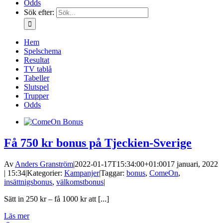
Odds
Sök efter:
Hem
Spelschema
Resultat
TV tablå
Tabeller
Slutspel
Trupper
Odds
Få 750 kr bonus på Tjeckien-Sverige
Av
Anders Granström
|
2022-01-17T15:34:00+01:00
17 januari, 2022
| 15:34
|
Kategorier:
Kampanjer
|
Taggar:
bonus
,
ComeOn
,
insättnigsbonus
,
välkomstbonus
|
Sätt in 250 kr – få 1000 kr att [...]
Läs mer