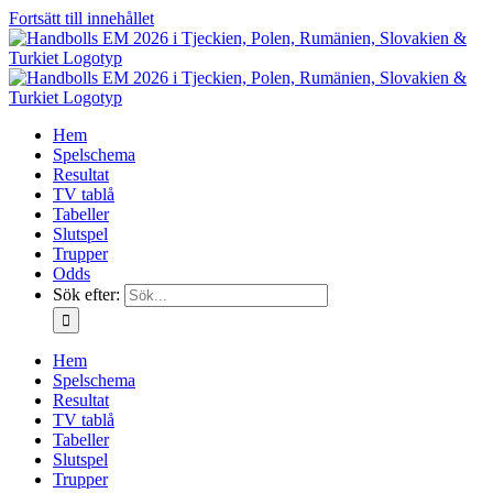
Fortsätt till innehållet
Hem
Spelschema
Resultat
TV tablå
Tabeller
Slutspel
Trupper
Odds
Sök efter:
Hem
Spelschema
Resultat
TV tablå
Tabeller
Slutspel
Trupper