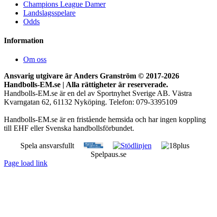
Champions League Damer
Landslagsspelare
Odds
Information
Om oss
Ansvarig utgivare är Anders Granström © 2017-
2026
Handbolls-EM.se | Alla rättigheter är reserverade.
Handbolls-EM.se är en del av Sportnyhet Sverige AB. Västra
Kvarngatan 62, 61132 Nyköping. Telefon: 079-3395109
Handbolls-EM.se är en fristående hemsida och har ingen koppling
till EHF eller Svenska handbollsförbundet.
Spela ansvarsfullt
Spelpaus.se
Page load link
Till
toppen