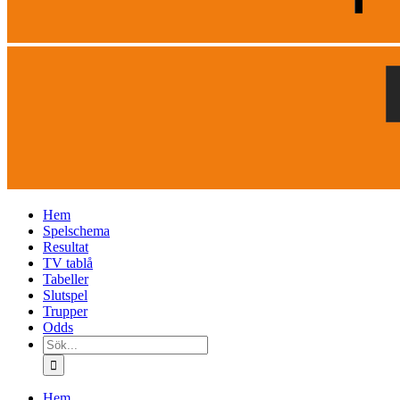
Hem
Spelschema
Resultat
TV tablå
Tabeller
Slutspel
Trupper
Odds
Sök
efter:
Hem