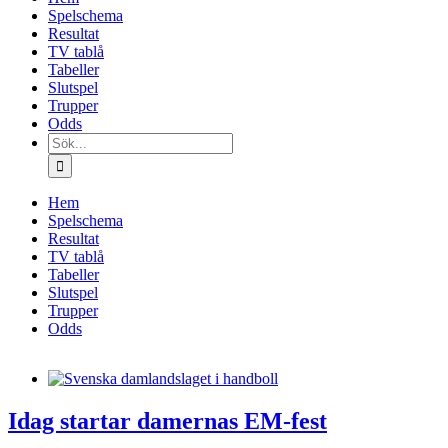
Spelschema
Resultat
TV tablå
Tabeller
Slutspel
Trupper
Odds
Sök
efter:
Hem
Spelschema
Resultat
TV tablå
Tabeller
Slutspel
Trupper
Odds
Idag startar damernas EM-fest