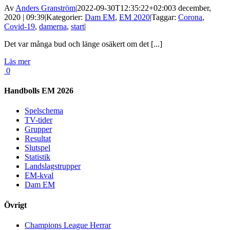
Av
Anders Granström
|
2022-09-30T12:35:22+02:00
3 december,
2020 | 09:39
|
Kategorier:
Dam EM
,
EM 2020
|
Taggar:
Corona
,
Covid-19
,
damerna
,
start
|
Det var många bud och länge osäkert om det [...]
Läs mer
0
Handbolls EM 2026
Spelschema
TV-tider
Grupper
Resultat
Slutspel
Statistik
Landslagstrupper
EM-kval
Dam EM
Övrigt
Champions League Herrar