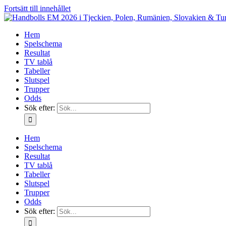
Fortsätt till innehållet
Hem
Spelschema
Resultat
TV tablå
Tabeller
Slutspel
Trupper
Odds
Sök efter:
Hem
Spelschema
Resultat
TV tablå
Tabeller
Slutspel
Trupper
Odds
Sök efter: