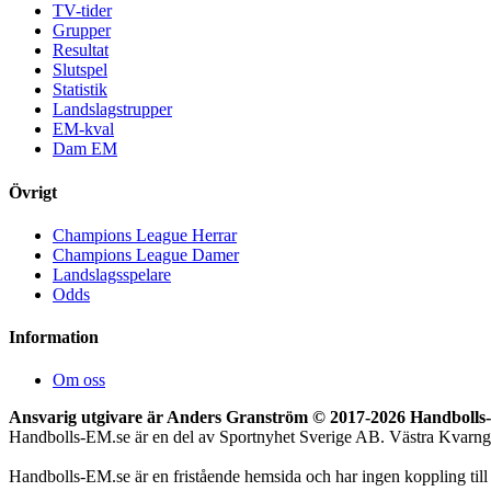
TV-tider
Grupper
Resultat
Slutspel
Statistik
Landslagstrupper
EM-kval
Dam EM
Övrigt
Champions League Herrar
Champions League Damer
Landslagsspelare
Odds
Information
Om oss
Ansvarig utgivare är Anders Granström © 2017-
2026 Handbolls-E
Handbolls-EM.se är en del av Sportnyhet Sverige AB. Västra Kvarn
Handbolls-EM.se är en fristående hemsida och har ingen koppling til