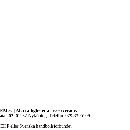
M.se | Alla rättigheter är reserverade.
gatan 62, 61132 Nyköping. Telefon: 079-3395109
l EHF eller Svenska handbollsförbundet.