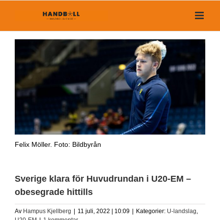
Fortsätt
till
innehållet
Felix Möller. Foto: Bildbyrån
Sverige klara för Huvudrundan i U20-EM –
obesegrade hittills
Av
Hampus Kjellberg
|
11 juli, 2022 | 10:09
|
Kategorier:
U-landslag
,
U20-EM
|
1 kommentar