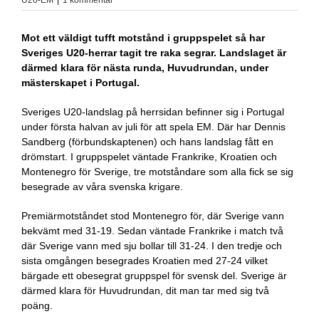
Mot ett väldigt tufft motstånd i gruppspelet så har
Sveriges U20-herrar tagit tre raka segrar. Landslaget är
därmed klara för nästa runda, Huvudrundan, under
mästerskapet i Portugal.
Sveriges U20-landslag på herrsidan befinner sig i Portugal
under första halvan av juli för att spela EM. Där har Dennis
Sandberg (förbundskaptenen) och hans landslag fått en
drömstart. I gruppspelet väntade Frankrike, Kroatien och
Montenegro för Sverige, tre motståndare som alla fick se sig
besegrade av våra svenska krigare.
Premiärmotståndet stod Montenegro för, där Sverige vann
bekvämt med 31-19. Sedan väntade Frankrike i match två
där Sverige vann med sju bollar till 31-24. I den tredje och
sista omgången besegrades Kroatien med 27-24 vilket
bärgade ett obesegrat gruppspel för svensk del. Sverige är
därmed klara för Huvudrundan, dit man tar med sig två
poäng.