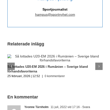
Sportjournalist
hampus@sportnyhet.com
Relaterade inlägg
S
Så lottades U20-EM 2026 i Rumänien – Sverige bland
1
förhandsfavoriterna
25 februari, 2026 | 12:52
|
0 kommentarer
En kommentar
Yvonne Tärnholm
11 juli, 2022 vid 17:16
- Svara