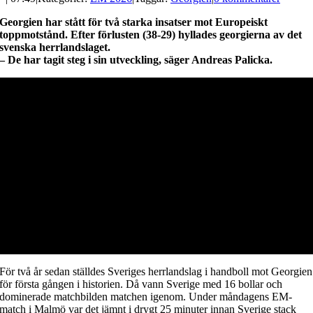
Georgien har stått för två starka insatser mot Europeiskt
toppmotstånd. Efter förlusten (38-29) hyllades georgierna av det
svenska herrlandslaget.
– De har tagit steg i sin utveckling, säger Andreas Palicka.
För två år sedan ställdes Sveriges herrlandslag i handboll mot Georgien
för första gången i historien. Då vann Sverige med 16 bollar och
dominerade matchbilden matchen igenom. Under måndagens EM-
match i Malmö var det jämnt i drygt 25 minuter innan Sverige stack