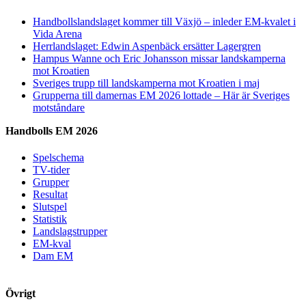
Handbollslandslaget kommer till Växjö – inleder EM-kvalet i
Vida Arena
Herrlandslaget: Edwin Aspenbäck ersätter Lagergren
Hampus Wanne och Eric Johansson missar landskamperna
mot Kroatien
Sveriges trupp till landskamperna mot Kroatien i maj
Grupperna till damernas EM 2026 lottade – Här är Sveriges
motståndare
Handbolls EM 2026
Spelschema
TV-tider
Grupper
Resultat
Slutspel
Statistik
Landslagstrupper
EM-kval
Dam EM
Övrigt