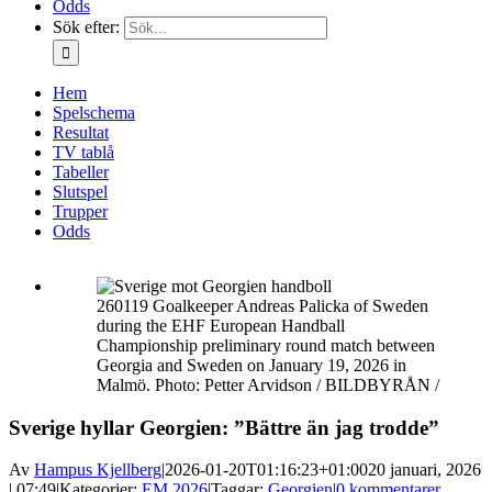
Odds
Sök efter:
Hem
Spelschema
Resultat
TV tablå
Tabeller
Slutspel
Trupper
Odds
260119 Goalkeeper Andreas Palicka of Sweden
during the EHF European Handball
Championship preliminary round match between
Georgia and Sweden on January 19, 2026 in
Malmö. Photo: Petter Arvidson / BILDBYRÅN /
Sverige hyllar Georgien: ”Bättre än jag trodde”
Av
Hampus Kjellberg
|
2026-01-20T01:16:23+01:00
20 januari, 2026
| 07:49
|
Kategorier:
EM 2026
|
Taggar:
Georgien
|
0 kommentarer