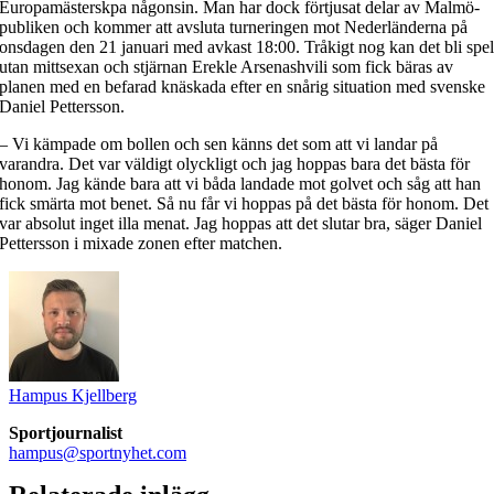
Europamästerskpa någonsin. Man har dock förtjusat delar av Malmö-
publiken och kommer att avsluta turneringen mot Nederländerna på
onsdagen den 21 januari med avkast 18:00. Tråkigt nog kan det bli spe
utan mittsexan och stjärnan Erekle Arsenashvili som fick bäras av
planen med en befarad knäskada efter en snårig situation med svenske
Daniel Pettersson.
– Vi kämpade om bollen och sen känns det som att vi landar på
varandra. Det var väldigt olyckligt och jag hoppas bara det bästa för
honom. Jag kände bara att vi båda landade mot golvet och såg att han
fick smärta mot benet. Så nu får vi hoppas på det bästa för honom. Det
var absolut inget illa menat. Jag hoppas att det slutar bra, säger Daniel
Pettersson i mixade zonen efter matchen.
Hampus Kjellberg
Sportjournalist
hampus@sportnyhet.com