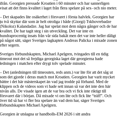
ifrån. Georgien pressade Kroatien i 60 minuter och har sannerligen
visat att det finns kvalitet i laget från flera spelare på sex- och nio meter
– Det skapades lite osäkerhet i försvaret i första halvlek. Georgien
har
ju två skyttar där som är helt otroliga i både (
Giorgi) Tskhovrebadze
(
Nikoloz) Kalandadze. Jag har spelat mot dem några gånger och de har
kvalitet. De har tagit steg i sin utveckling. Det var inte en
hundraprocentig insats från vår sida bakåt men det var inte heller dåligt
på något sätt, säger Sveriges lagkapten Andreas Palicka i mixade zone
efter segern.
Sveriges förbundskapten, Michael Apelgren, tvingades till en tidig
timeout mot det så frejdiga georgiska laget där georgierna hade
ledningen i matchen efter drygt tolv spelade minuter.
– Det (anledningen till timeouten, reds anm.) var lite för att det såg ut
som det gjorde i deras match mot Kroatien. Georgien har varit mycket
bättre i det här mästerskapet än vad jag trodde på förhand. Med de
klippen och de videos som vi hade sett innan så var det inte den här
nivån alls. De visade igen att de var bra och vi fick inte riktigt till
försvaret där i början. Då mixade vi om lite och fick lite “träff”. Och
över tid så har vi fler bra spelare än vad dem har, säger Sveriges
förbundskapten Michael Apelgren.
Georgien är utslagna ur handbolls-EM 2026 i sitt andra