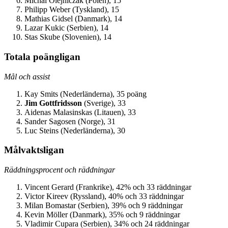
Michal Olejniczak (Polen), 15
Philipp Weber (Tyskland), 15
Mathias Gidsel (Danmark), 14
Lazar Kukic (Serbien), 14
Stas Skube (Slovenien), 14
Totala poängligan
Mål och assist
Kay Smits (Nederländerna), 35 poäng
Jim Gottfridsson
(Sverige), 33
Aidenas Malasinskas (Litauen), 33
Sander Sagosen (Norge), 31
Luc Steins (Nederländerna), 30
Målvaktsligan
Räddningsprocent och räddningar
Vincent Gerard (Frankrike), 42% och 33 räddningar
Victor Kireev (Ryssland), 40% och 33 räddningar
Milan Bomastar (Serbien), 39% och 9 räddningar
Kevin Möller (Danmark), 35% och 9 räddningar
Vladimir Cupara (Serbien), 34% och 24 räddningar