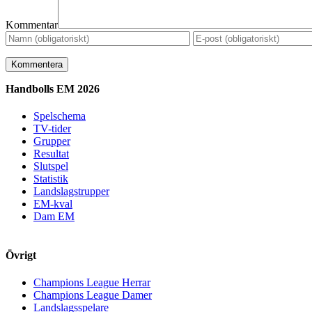
Kommentar
Handbolls EM 2026
Spelschema
TV-tider
Grupper
Resultat
Slutspel
Statistik
Landslagstrupper
EM-kval
Dam EM
Övrigt
Champions League Herrar
Champions League Damer
Landslagsspelare