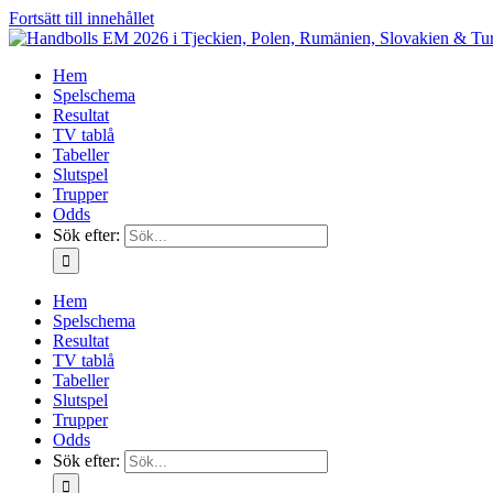
Fortsätt till innehållet
Hem
Spelschema
Resultat
TV tablå
Tabeller
Slutspel
Trupper
Odds
Sök efter:
Hem
Spelschema
Resultat
TV tablå
Tabeller
Slutspel
Trupper
Odds
Sök efter: