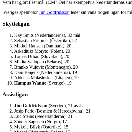
Vem har gjort flest mål i EM? Det har exempelvis Nederländernas succ
Sveriges spelmotor
Jim Gottfridsson
leder sin vana trogen ligan för må
Skytteligan
Kay Smits (Nederländerna), 32 mål
Sebastian Frimmel (Österrike), 22
Mikkel Hansen (Danmark), 20
Arkadiusz Moryto (Polen), 20
Tomas Urban (Slovakien), 20
Mikita Vailupau (Belarus), 20
Branko Vujovic (Montenegro), 20
Dani Baijens (Nederländerna), 19
Aidenas Malasinskas (Litauen), 19
Hampus Wanne
(Sverige), 19
Assistligan
Jim Gottfridsson
(Sverige), 21 assist
Josip Peric (Bosnien & Hercegovina), 21
Luc Steins (Nederländerna), 21
Sander Sagosen (Norge), 17
Mykola Bilyk (Österrike), 15