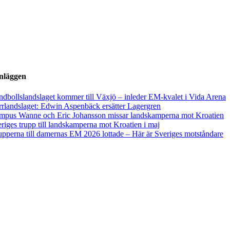
inläggen
dbollslandslaget kommer till Växjö – inleder EM-kvalet i Vida Arena
rlandslaget: Edwin Aspenbäck ersätter Lagergren
mpus Wanne och Eric Johansson missar landskamperna mot Kroatien
riges trupp till landskamperna mot Kroatien i maj
pperna till damernas EM 2026 lottade – Här är Sveriges motståndare