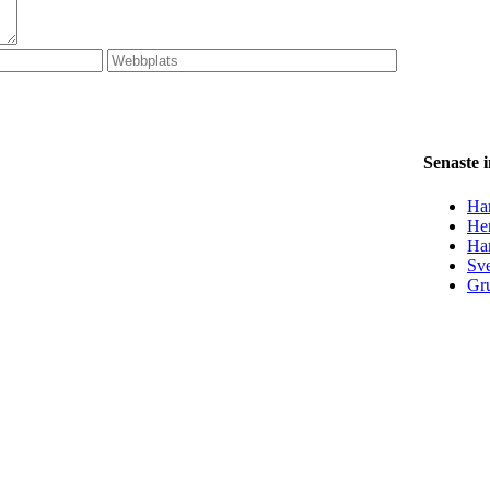
Senaste 
Han
Her
Ha
Sve
Gru