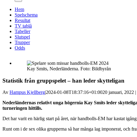
Hem
Spelschema
Resultat
TV tablå
Tabeller
Slutspel
Trupper
Odds
Kay Smits, Nederländerna. Foto: Bildbyrån
Statistik från gruppspelet – han leder skytteligan
Av
Hampus Kjellberg
|
2024-01-08T18:37:16+01:00
20 januari, 2022 |
Nederländernas relativt unga högernia Kay Smits leder skytteliga
turneringen hittills.
Det har varit en härlig start på året, när handbolls-EM har kastat igång o
Runt om i de sex olika grupperna så har många lag imponerat, och framfö