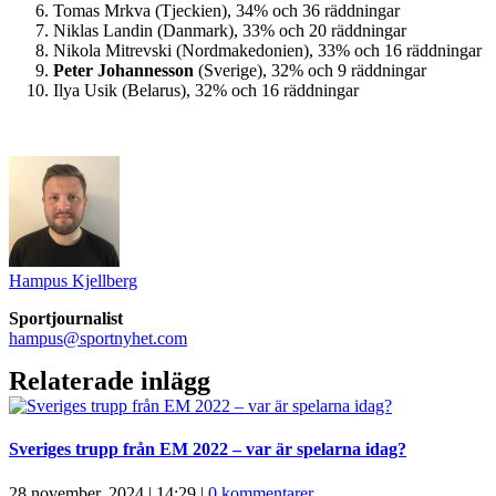
Tomas Mrkva (Tjeckien), 34% och 36 räddningar
Niklas Landin (Danmark), 33% och 20 räddningar
Nikola Mitrevski (Nordmakedonien), 33% och 16 räddningar
Peter Johannesson
(Sverige), 32% och 9 räddningar
Ilya Usik (Belarus), 32% och 16 räddningar
Hampus Kjellberg
Sportjournalist
hampus@sportnyhet.com
Relaterade inlägg
Sveriges trupp från EM 2022 – var är spelarna idag?
28 november, 2024 | 14:29
|
0 kommentarer