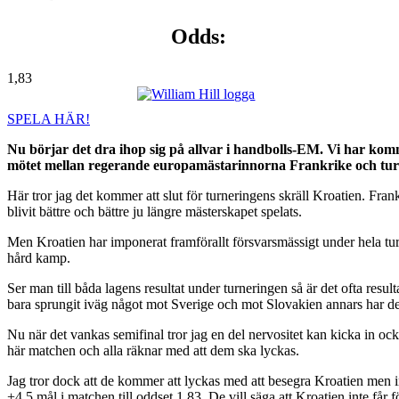
Odds:
1,83
SPELA HÄR!
Nu börjar det dra ihop sig på allvar i handbolls-EM. Vi har kommi
mötet mellan regerande europamästarinnorna Frankrike och turn
Här tror jag det kommer att slut för turneringens skräll Kroatien. Fran
blivit bättre och bättre ju längre mästerskapet spelats.
Men Kroatien har imponerat framförallt försvarsmässigt under hela tur
hård kamp.
Ser man till båda lagens resultat under turneringen så är det ofta resul
bara sprungit iväg något mot Sverige och mot Slovakien annars har det 
Nu när det vankas semifinal tror jag en del nervositet kan kicka in ock
här matchen och alla räknar med att dem ska lyckas.
Jag tror dock att de kommer att lyckas med att besegra Kroatien men int
+4.5 mål i matchen till oddset 1.83. De vill säga att Kroatien inte få