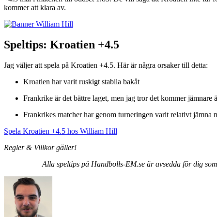
kommer att klara av.
Speltips: Kroatien +4.5
Jag väljer att spela på Kroatien +4.5. Här är några orsaker till detta:
Kroatien har varit ruskigt stabila bakåt
Frankrike är det bättre laget, men jag tror det kommer jämnare 
Frankrikes matcher har genom turneringen varit relativt jämna 
Spela Kroatien +4.5 hos William Hill
Regler & Villkor gäller!
Alla speltips
på Handbolls-EM.se är avsedda för dig som 