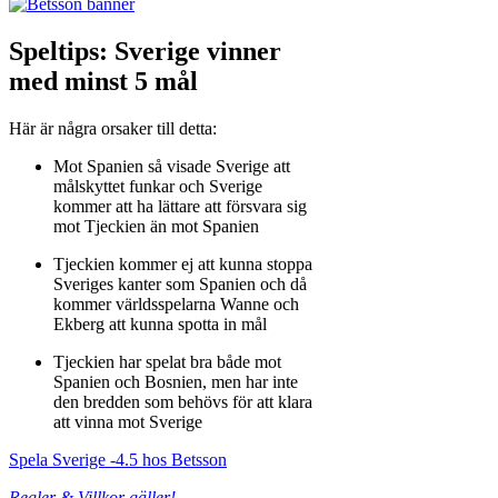
Speltips: Sverige vinner
med minst 5 mål
Här är några orsaker till detta:
Mot Spanien så visade Sverige att
målskyttet funkar och Sverige
kommer att ha lättare att försvara sig
mot Tjeckien än mot Spanien
Tjeckien kommer ej att kunna stoppa
Sveriges kanter som Spanien och då
kommer världsspelarna Wanne och
Ekberg att kunna spotta in mål
Tjeckien har spelat bra både mot
Spanien och Bosnien, men har inte
den bredden som behövs för att klara
att vinna mot Sverige
Spela Sverige -4.5 hos Betsson
Regler & Villkor gäller!