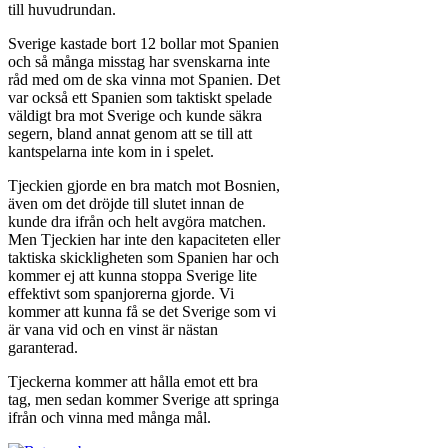
till huvudrundan.
Sverige kastade bort 12 bollar mot Spanien
och så många misstag har svenskarna inte
råd med om de ska vinna mot Spanien. Det
var också ett Spanien som taktiskt spelade
väldigt bra mot Sverige och kunde säkra
segern, bland annat genom att se till att
kantspelarna inte kom in i spelet.
Tjeckien gjorde en bra match mot Bosnien,
även om det dröjde till slutet innan de
kunde dra ifrån och helt avgöra matchen.
Men Tjeckien har inte den kapaciteten eller
taktiska skickligheten som Spanien har och
kommer ej att kunna stoppa Sverige lite
effektivt som spanjorerna gjorde. Vi
kommer att kunna få se det Sverige som vi
är vana vid och en vinst är nästan
garanterad.
Tjeckerna kommer att hålla emot ett bra
tag, men sedan kommer Sverige att springa
ifrån och vinna med många mål.