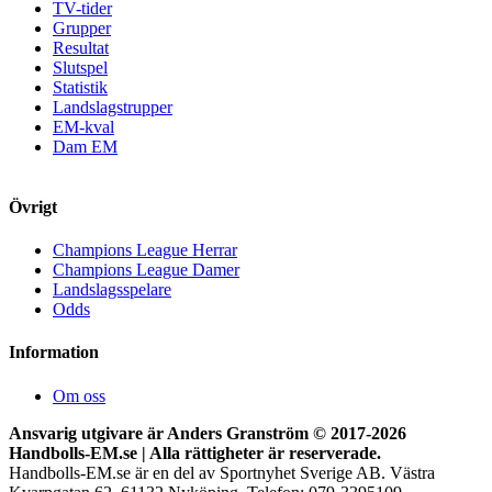
TV-tider
Grupper
Resultat
Slutspel
Statistik
Landslagstrupper
EM-kval
Dam EM
Övrigt
Champions League Herrar
Champions League Damer
Landslagsspelare
Odds
Information
Om oss
Ansvarig utgivare är Anders Granström © 2017-
2026
Handbolls-EM.se | Alla rättigheter är reserverade.
Handbolls-EM.se är en del av Sportnyhet Sverige AB. Västra