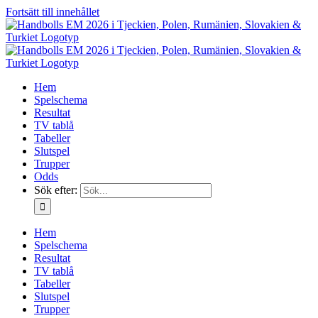
Fortsätt till innehållet
Hem
Spelschema
Resultat
TV tablå
Tabeller
Slutspel
Trupper
Odds
Sök efter:
Hem
Spelschema
Resultat
TV tablå
Tabeller
Slutspel
Trupper