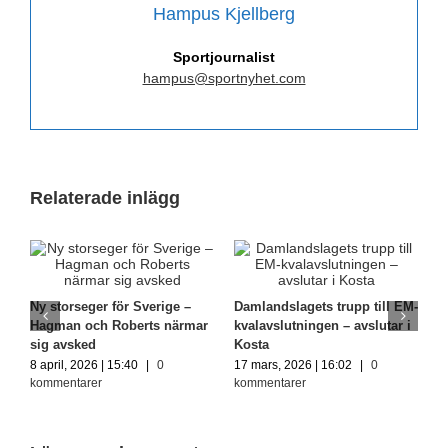
Hampus Kjellberg
Sportjournalist
hampus@sportnyhet.com
Relaterade inlägg
Ny storseger för Sverige –
Damlandslagets trupp till EM-
G
Hagman och Roberts närmar
kvalavslutningen – avslutar i
2
sig avsked
Kosta
m
8 april, 2026 | 15:40
|
0
17 mars, 2026 | 16:02
|
0
1
kommentarer
kommentarer
k