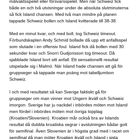
målvaktsspelet eller försvarsspelet. Men när Schweiz fick
både en och två utvisningar under de absoluta slutminuterna
så fick Island chansen. Med två man mindre på planen
tappade Schweiz bollen och Island kvitterade till 38-38.
Med en minut kvar, och med boll, tog Schweiz timeout.
Förbundskapten Andy Schmid bollade då upp ett anfallsspel
som slutade i en offensiv foul. Island fick då bollen med 30
sekunder kvar och Snorri Gudjonsson tog timeout. Då
sjabblade Island bort sitt anfall. Ett sensationellt resultat
utspelade sig i Malmö. När Island hade chansen att gå för
gruppseger så tappade man poäng mot tabelljumbon
Schweiz.
I och med resultatet så kan Sverige faktiskt gå för
gruppseger om man vinner mot Ungern ikväll och Schweiz
imorgon. Sverige har ju nackdel i inbördes möten mot Island
men fördel i inbördes möten mot övriga topplag
(Kroatien/Slovenien). Kroatien mår också bra av Islands
resultat då dubbla kroatiska segrar i avslutningen bådar gott
för semifinal. Även Slovenien är i högsta grad med i racet om
semifinal då man möter Kroatien ikväll och Island i sista