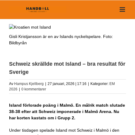
Fortsätt
till
innehållet
Gisli Kristjansson är en av Islands nyckelspelare. Foto:
Bildbyrån
Schweiz skrällde mot Island – bra resultat för
Sverige
Av
Hampus Kjellberg
|
27 januari, 2026 | 17:16
|
Kategorier:
EM
2026
|
0 kommentarer
Island förlorade poäng i Malmö. En målrik match slutade
38-38 efter att Schweiz imponerade i Malmö Arena. Nu
har korten kastats om i Grupp 2.
Under tisdagen spelade Island mot Schweiz i Malmö i den