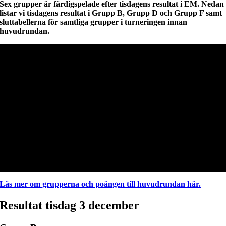
Sex grupper är färdigspelade efter tisdagens resultat i EM. Nedan
listar vi tisdagens resultat i Grupp B, Grupp D och Grupp F samt
sluttabellerna för samtliga grupper i turneringen innan
huvudrundan.
Läs mer om grupperna och poängen till huvudrundan här.
Resultat tisdag 3 december