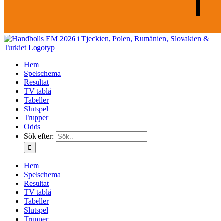
Hem
Spelschema
Resultat
TV tablå
Tabeller
Slutspel
Trupper
Odds
Sök efter:
Hem
Spelschema
Resultat
TV tablå
Tabeller
Slutspel
Trupper