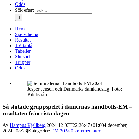
Odds
Sök efter:
Hem
Spelschema
Resultat
TV tablå
Tabeller
Slutspel
Trupper
Odds
Jesper Jensen och Danmarks damlandslag. Foto:
Bildbyrån
Så slutade gruppspelet i damernas handbolls-EM –
resultaten från sista dagen
Av
Hampus Kjellberg
|
2024-12-03T22:26:47+01:00
4 december,
2024 | 08:23
|
Kategorier:
EM 2024
|
0 kommentarer