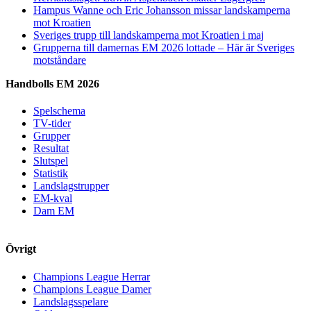
Hampus Wanne och Eric Johansson missar landskamperna
mot Kroatien
Sveriges trupp till landskamperna mot Kroatien i maj
Grupperna till damernas EM 2026 lottade – Här är Sveriges
motståndare
Handbolls EM 2026
Spelschema
TV-tider
Grupper
Resultat
Slutspel
Statistik
Landslagstrupper
EM-kval
Dam EM
Övrigt
Champions League Herrar
Champions League Damer
Landslagsspelare