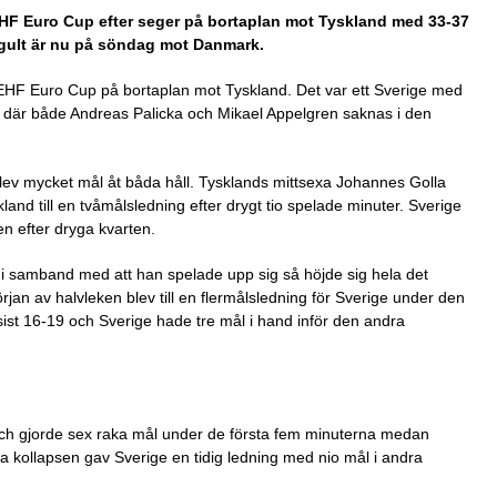
 EHF Euro Cup efter seger på bortaplan mot Tyskland med 33-37
Blågult är nu på söndag mot Danmark.
 EHF Euro Cup på bortaplan mot Tyskland. Det var ett Sverige med
n där både Andreas Palicka och Mikael Appelgren saknas i den
lev mycket mål åt båda håll. Tysklands mittsexa Johannes Golla
kland till en tvåmålsledning efter drygt tio spelade minuter. Sverige
n efter dryga kvarten.
 i samband med att han spelade upp sig så höjde sig hela det
rjan av halvleken blev till en flermålsledning för Sverige under den
 sist 16-19 och Sverige hade tre mål i hand inför den andra
k och gjorde sex raka mål under de första fem minuterna medan
ska kollapsen gav Sverige en tidig ledning med nio mål i andra