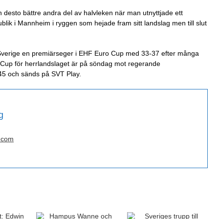
n desto bättre andra del av halvleken när man utnyttjade ett
blik i Mannheim i ryggen som hejade fram sitt landslag men till slut
g Sverige en premiärseger i EHF Euro Cup med 33-37 efter många
 Cup för herrlandslaget är på söndag mot regerande
45 och sänds på SVT Play.
g
.com