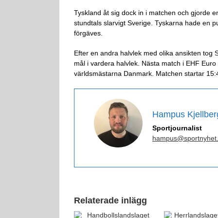
Tyskland åt sig dock in i matchen och gjorde e
stundtals slarvigt Sverige. Tyskarna hade en pu
förgäves.
Efter en andra halvlek med olika ansikten to
mål i vardera halvlek. Nästa match i EHF Euro
världsmästarna Danmark. Matchen startar 15:
Hampus Kjellber
Sportjournalist
hampus@sportnyhet
Relaterade inlägg