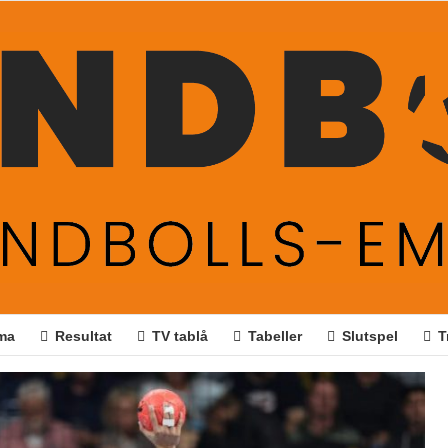
ma
Resultat
TV tablå
Tabeller
Slutspel
T