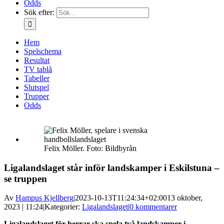
Odds
Sök efter:
Hem
Spelschema
Resultat
TV tablå
Tabeller
Slutspel
Trupper
Odds
Felix Möller. Foto: Bildbyrån
Ligalandslaget står inför landskamper i Eskilstuna –
se truppen
Av
Hampus Kjellberg
|
2023-10-13T11:24:34+02:00
13 oktober,
2023 | 11:24
|
Kategorier:
Ligalandslaget
|
0 kommentarer
Ligalandslaget för herrar ska spela två landskamper i