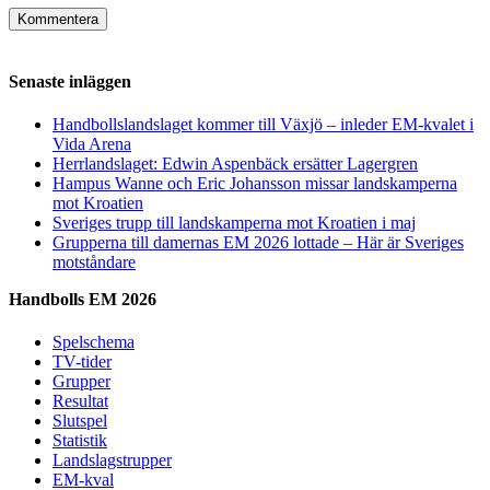
Senaste inläggen
Handbollslandslaget kommer till Växjö – inleder EM-kvalet i
Vida Arena
Herrlandslaget: Edwin Aspenbäck ersätter Lagergren
Hampus Wanne och Eric Johansson missar landskamperna
mot Kroatien
Sveriges trupp till landskamperna mot Kroatien i maj
Grupperna till damernas EM 2026 lottade – Här är Sveriges
motståndare
Handbolls EM 2026
Spelschema
TV-tider
Grupper
Resultat
Slutspel
Statistik
Landslagstrupper
EM-kval