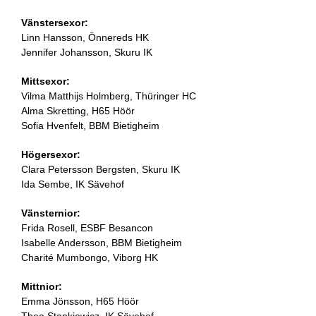
Vänstersexor:
Linn Hansson, Önnereds HK
Jennifer Johansson, Skuru IK
Mittsexor:
Vilma Matthijs Holmberg, Thüringer HC
Alma Skretting, H65 Höör
Sofia Hvenfelt, BBM Bietigheim
Högersexor:
Clara Petersson Bergsten, Skuru IK
Ida Sembe, IK Sävehof
Vänsternior:
Frida Rosell, ESBF Besancon
Isabelle Andersson, BBM Bietigheim
Charité Mumbongo, Viborg HK
Mittnior:
Emma Jönsson, H65 Höör
Thea Stankiewicz, IK Sävehof