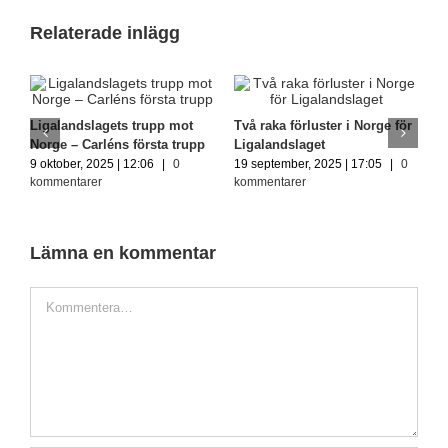
Relaterade inlägg
Ligalandslagets trupp mot
Två raka förluster i Norge för
H
Norge – Carléns första trupp
Ligalandslaget
t
9 oktober, 2025 | 12:06
|
0
19 september, 2025 | 17:05
|
0
2
kommentarer
kommentarer
k
Lämna en kommentar
Kommentar