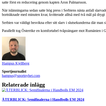
satte först en reducering genom kapten Aron Palmarsson.
När islänningarna sedan satte hög press i Serbiens nästa anfall slarva
borträknade med minuten kvar, kvitterade alltså med två mål på drygt 
Serbien var väldigt besvikna efter sitt slarv i slutsekunderna där man
Parallellt tog Österrike en komfortabel tvåpoängare mot Rumänien i
Hampus Kjellberg
Sportjournalist
hampus@sportnyhet.com
Relaterade inlägg
ÅTERBLICK: Semifinalerna i Handbolls EM 2024