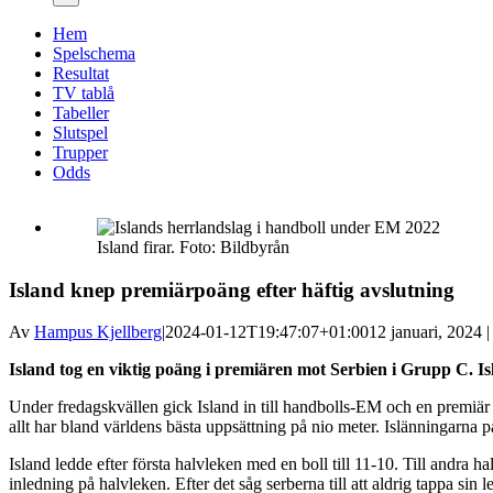
Hem
Spelschema
Resultat
TV tablå
Tabeller
Slutspel
Trupper
Odds
Island firar. Foto: Bildbyrån
Island knep premiärpoäng efter häftig avslutning
Av
Hampus Kjellberg
|
2024-01-12T19:47:07+01:00
12 januari, 2024 |
Island tog en viktig poäng i premiären mot Serbien i Grupp C. Is
Under fredagskvällen gick Island in till handbolls-EM och en premiär
allt har bland världens bästa uppsättning på nio meter. Islänningarna p
Island ledde efter första halvleken med en boll till 11-10. Till andra h
inledning på halvleken. Efter det såg serberna till att aldrig tappa s