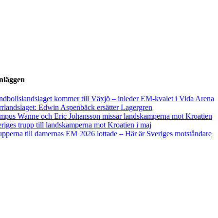
inläggen
dbollslandslaget kommer till Växjö – inleder EM-kvalet i Vida Arena
rlandslaget: Edwin Aspenbäck ersätter Lagergren
mpus Wanne och Eric Johansson missar landskamperna mot Kroatien
riges trupp till landskamperna mot Kroatien i maj
pperna till damernas EM 2026 lottade – Här är Sveriges motståndare