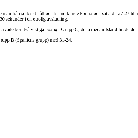
de man från serbiskt håll och Island kunde kontra och sätta dit 27-27 ti
30 sekunder i en otrolig avslutning.
 slarvade bort två viktiga poäng i Grupp C, detta medan Island firade det
 Grupp B (Spaniens grupp) med 31-24.