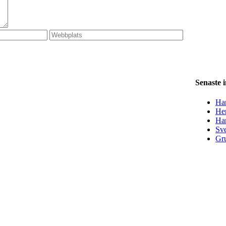
Senaste 
Han
Her
Ha
Sve
Gru