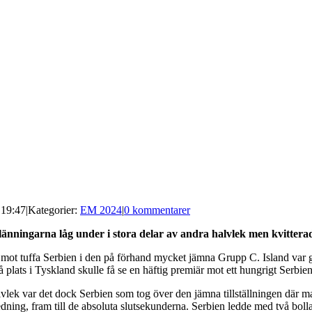
 19:47
|
Kategorier:
EM 2024
|
0 kommentarer
länningarna låg under i stora delar av andra halvlek men kvitterad
 mot tuffa Serbien i den på förhand mycket jämna Grupp C. Island var ga
å plats i Tyskland skulle få se en häftig premiär mot ett hungrigt Serbien
alvlek var det dock Serbien som tog över den jämna tillställningen där man
in ledning, fram till de absoluta slutsekunderna. Serbien ledde med två 