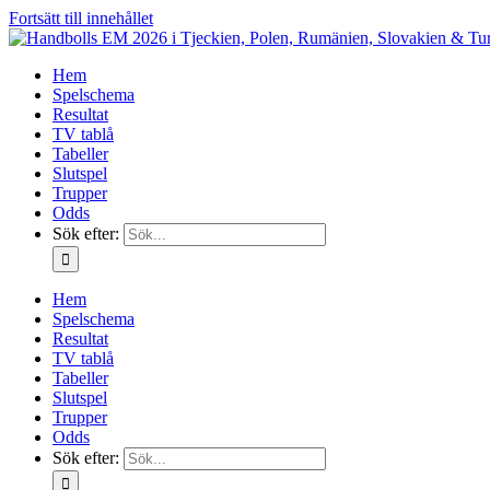
Fortsätt till innehållet
Hem
Spelschema
Resultat
TV tablå
Tabeller
Slutspel
Trupper
Odds
Sök efter:
Hem
Spelschema
Resultat
TV tablå
Tabeller
Slutspel
Trupper
Odds
Sök efter: